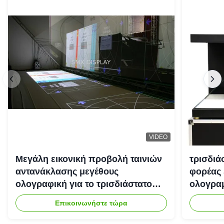
VIDEO
Μεγάλη εικονική προβολή ταινιών
τρισδιά
αντανάκλασης μεγέθους
φορέας 
ολογραφική για το τρισδιάστατο
ολογραμ
σύστημα προβολέων
Επικοινωνήστε τώρα
ολογραμμάτων