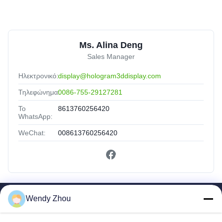
Ms. Alina Deng
Sales Manager
Ηλεκτρονικό:
display@hologram3ddisplay.com
Τηλεφώνημα:
0086-755-29127281
Το
8613760256420
WhatsApp:
WeChat:
008613760256420
Wendy Zhou
Γρήγοροι Σύνδεσμοι
Σπίτι