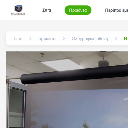
Σπίτι
Προϊόντα
Περίπου εμε
Σπίτι
προϊόντα
Ολογραφική οθόνη
Η