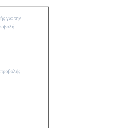
ής για την
ροβολή
 προβολής