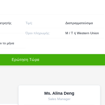
μετρητής
Τιμή:
Διαπραγματεύσιμα
Όροι πληρωμής:
Μ / Τ ή Western Union
ι το μήνα
Ε
ρ
ώ
τ
η
σ
η
Τ
ώ
ρ
α
Ms. Alina Deng
Sales Manager