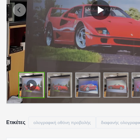
Ετικέτες
ολογραφική οθόνη προβολής
διαφανής ολογραφι