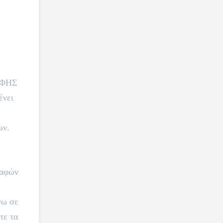
ΣΑΦΗΣ
ένει
ων.
σαφών
νω σε
τε τα