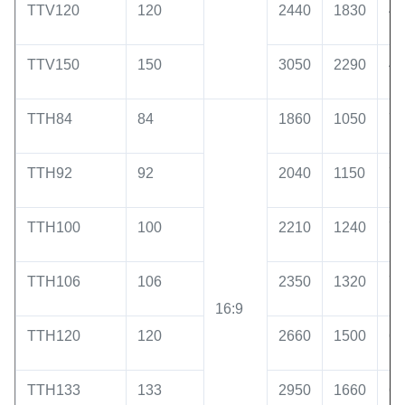
TTV120
120
2440
1830
40
TTV150
150
3050
2290
40
TTH84
84
1860
1050
75
TTH92
92
2040
1150
75
TTH100
100
2210
1240
75
TTH106
106
2350
1320
75
16:9
TTH120
120
2660
1500
65
TTH133
133
2950
1660
60