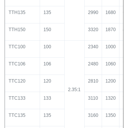
TTH135
135
2990
1680
60
TTH150
150
3320
1870
45
TTC100
100
2340
1000
75
TTC106
106
2480
1060
75
TTC120
120
2810
1200
75
2.35:1
TTC133
133
3110
1320
75
TTC135
135
3160
1350
75