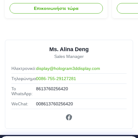
σύστημα προβολέων
Επικοινωνήστε τώρα
ολογραμμάτων
Ms. Alina Deng
Sales Manager
Ηλεκτρονικό:
display@hologram3ddisplay.com
Τηλεφώνημα:
0086-755-29127281
Το
8613760256420
WhatsApp:
WeChat:
008613760256420