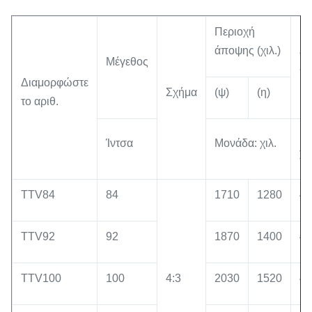
Περιοχή
Μ
άποψης (χιλ.)
σύ
Μέγεθος
π
Διαμορφώστε
(A
Σχήμα
(ψ)
(η)
το αριθ.
Μο
Ίντσα
Μονάδα: χιλ.
χιλ
TTV84
84
1710
1280
40
TTV92
92
1870
1400
40
TTV100
100
4:3
2030
1520
40