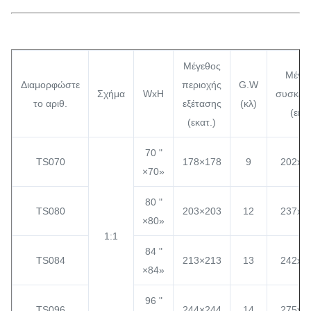
Μέγεθος
Μέγε
Διαμορφώστε
περιοχής
G.W
Σχήμα
WxH
συσκευ
το αριθ.
εξέτασης
(κλ)
(εκατ
(εκατ.)
70 "
TS070
178×178
9
202x1
×70»
80 "
TS080
203×203
12
237x1
×80»
1:1
84 "
TS084
213×213
13
242x1
×84»
96 "
TS096
244×244
14
275x1