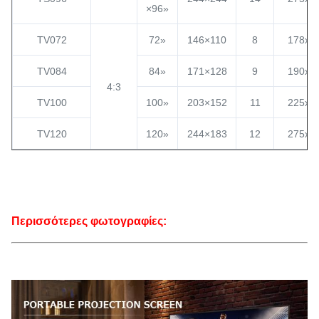
×96»
TV072
72»
146×110
8
178x1
TV084
84»
171×128
9
190x1
4:3
TV100
100»
203×152
11
225x1
TV120
120»
244×183
12
275x1
Περισσότερες φωτογραφίες: