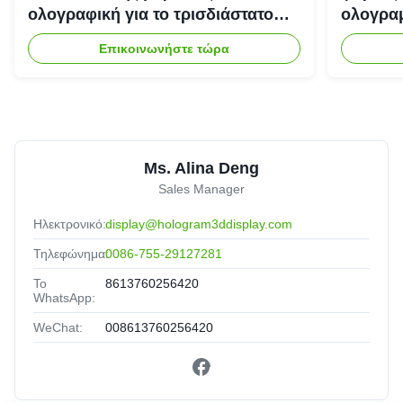
ολογραφική για το τρισδιάστατο
ολογραμ
σύστημα προβολέων
Επικοινωνήστε τώρα
ολογραμμάτων
Ms. Alina Deng
Sales Manager
Ηλεκτρονικό:
display@hologram3ddisplay.com
Τηλεφώνημα:
0086-755-29127281
Το
8613760256420
WhatsApp:
WeChat:
008613760256420