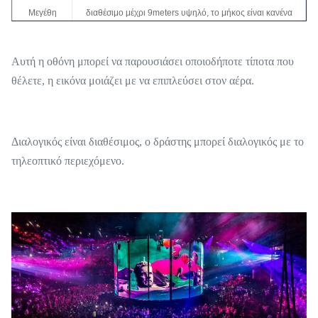
Μεγέθη
διαθέσιμο μέχρι 9meters υψηλό, το μήκος είναι κανένα
συνήθειας
που περιορίζεται
Αυτή η οθόνη μπορεί να παρουσιάσει οποιοδήποτε τίποτα που
Κέρδος
2. - 2,4
θέλετε, η εικόνα μοιάζει με να επιπλεύσει στον αέρα.
Μετάδοση
78%
Οπές το πλαίσιο που τοποθετείται για, χωρίς οπές για
Ύφος
Διαλογικός είναι διαθέσιμος, ο δράστης μπορεί διαλογικός με το
μηχανοποιημένος
τηλεοπτικό περιεχόμενο.
Χρώμα
Λευκό, γκρι και ο Μαύρος
Αλεξίπυρο γυαλί B2
Certiificate