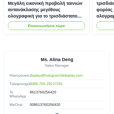
Μεγάλη εικονική προβολή ταινιών
τρισδιά
αντανάκλασης μεγέθους
φορέας 
ολογραφική για το τρισδιάστατο
ολογραμ
σύστημα προβολέων
Επικοινωνήστε τώρα
ολογραμμάτων
Ms. Alina Deng
Sales Manager
Ηλεκτρονικό:
display@hologram3ddisplay.com
Τηλεφώνημα:
0086-755-29127281
Το
8613760256420
WhatsApp:
WeChat:
008613760256420