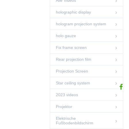
Alle Videos
00:11
holographic display
Bogensieb
Fix frame screen
hologram projection system
01:38
holo gauze
Holografische
Anzeige CHINA
Lieferant
Fix frame screen
02:38
holographic display
Rear projection film
Holographisches
Projektionssystem
Projection Screen
hologram projection
00:31
system
Star ceiling system
5 Zoll 3D
Hologramm
2023 videos
Zylinder
00:17
holographic display
Transparenter
Projektor
Bildschirm
Film der hinteren
Interaktive
Projektion
Elektrische
Hologramme
00:29
Fußbodenbildschirm
Rear projection film
HoloTube