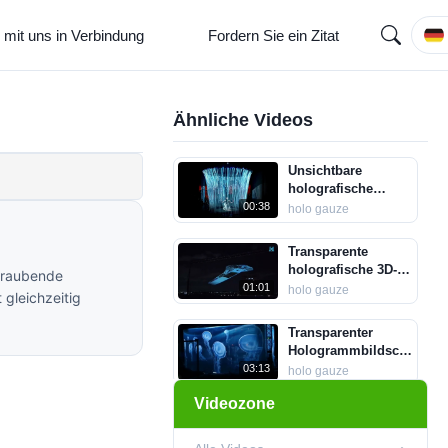
 mit uns in Verbindung
Fordern Sie ein Zitat
Ähnliche Videos
Unsichtbare
holografische
Projektionswand
00:38
holo gauze
aus Polyamid
Holoflex
Transparente
holografische 3D-
beraubende
Projektionsfläche
01:01
holo gauze
 gleichzeitig
für Live-Shows
Transparenter
Hologrammbildschirm
für die
03:13
holo gauze
holografische Live-
Videozone
Projektion
Bogensieb
Projection Screen