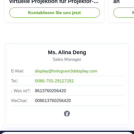
virtuelle Projektion für Projektor-
an
System des Hologramm-3D
Kontaktieren Sie uns jetzt
Ms. Alina Deng
Sales Manager
E-Mail:
display@hologram3ddisplay.com
Tel.:
0086-755-29127281
- Was ist?:
8613760256420
WeChat:
008613760256420