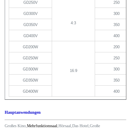
GD250V
250
GD300V
300
4:3
GD350V
350
GD400V
400
GD200W
200
GD250W
250
GD300W
300
16:9
GD350W
350
GD400W
400
Hauptanwendungen
Großes Kino
,
Mehrfunktionssaal
,
Hörsaal
,
Das Hotel
,
Große