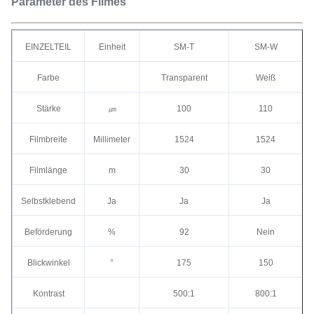
Parameter des Filmes
EINZELTEIL
Einheit
SM-T
SM-W
Farbe
Transparent
Weiß
Stärke
㎛
100
110
Filmbreite
Millimeter
1524
1524
Filmlänge
m
30
30
Selbstklebend
Ja
Ja
Ja
Beförderung
%
92
Nein
Blickwinkel
°
175
150
Kontrast
500:1
800:1