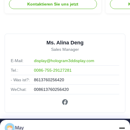
System des Hologramm-3D
Kontaktieren Sie uns jetzt
Ms. Alina Deng
Sales Manager
E-Mail:
display@hologram3ddisplay.com
Tel.:
0086-755-29127281
- Was ist?:
8613760256420
WeChat:
008613760256420
May
Schnelle Links