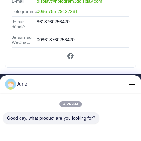
E-mail:
display@hologram3ddisplay.com
Télégramme:
0086-755-29127281
Je suis
8613760256420
désolé.:
Je suis sur
008613760256420
WeChat.:
June
Liens Rapides
Maison
Des Produits
4:26 AM
Au Sujet De Nous
Good day, what product are you looking for?
Visite D'usine
Contrôle De Qualité
Contactez-Nous