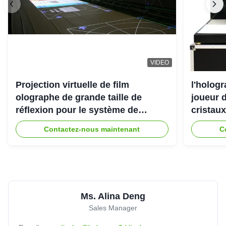
VIDEO
Projection virtuelle de film
l'holog
olographe de grande taille de
joueur d
réflexion pour le système de
cristaux
projecteur de l'hologramme 3D
Contactez-nous maintenant
C
Ms. Alina Deng
Sales Manager