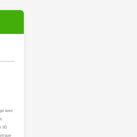
age avec
es
re 3D
ant que