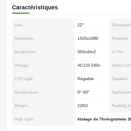
Caractéristiques
Size:
22"
Showcase 
Resolution:
1920x1080
Pyramid:
Broghtness:
350cd/m2
In Put:
Voltage:
AC110-240v
Video Con
LED Light:
Réglable
Speaker:
Temperature:
0°-50°
Applicatio
Weight:
22KG
Packing S
High Light:
étalage de l'hologramme 3