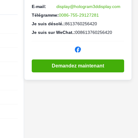
E-mail:
display@hologram3ddisplay.com
Télégramme:
0086-755-29127281
Je suis désolé.:
8613760256420
Je suis sur WeChat.:
008613760256420
Demandez maintenant