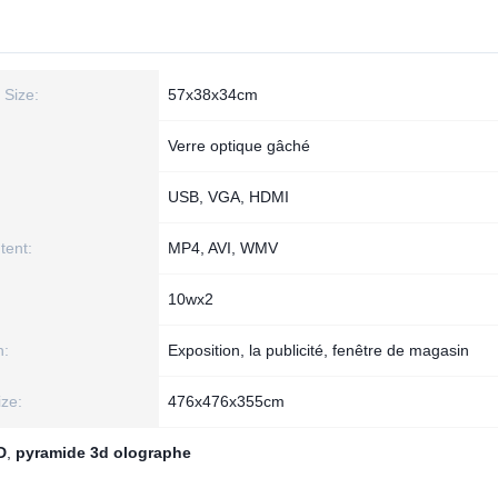
Size:
57x38x34cm
Verre optique gâché
USB, VGA, HDMI
tent:
MP4, AVI, WMV
10wx2
n:
Exposition, la publicité, fenêtre de magasin
ize:
476x476x355cm
D
,
pyramide 3d olographe