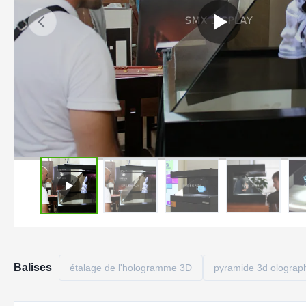
Balises
étalage de l'hologramme 3D
pyramide 3d olograp