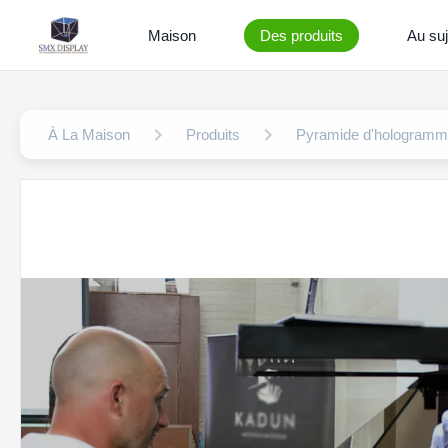
Maison
Des produits
Au suj
À La Maison
Produits
Pyramide d'hologram