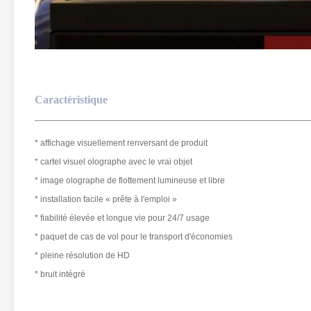
Caractéristique
* affichage visuellement renversant de produit
* cartel visuel olographe avec le vrai objet
* image olographe de flottement lumineuse et libre
* installation facile « prête à l'emploi »
* fiabilité élevée et longue vie pour 24/7 usage
* paquet de cas de vol pour le transport d'économies
* pleine résolution de HD
* bruit intégré