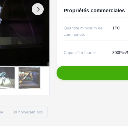
Propriétés commerciales
Quantité minimum de
1PC
commande:
Capacité à fournir:
300Pcs/
he
3d hologram box