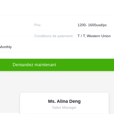
Prix:
1200- 1600usd/pc
Conditions de paiement:
T / T, Western Union
Monthly
D
e
m
a
n
d
e
z
m
a
i
n
t
e
n
a
n
t
Ms. Alina Deng
Sales Manager