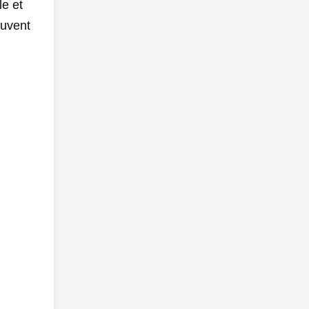
le et
euvent