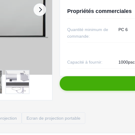
Propriétés commerciales
Quantité minimum de
PC 6
commande:
Capacité à fournir:
1000psc
rojection
Ecran de projection portable