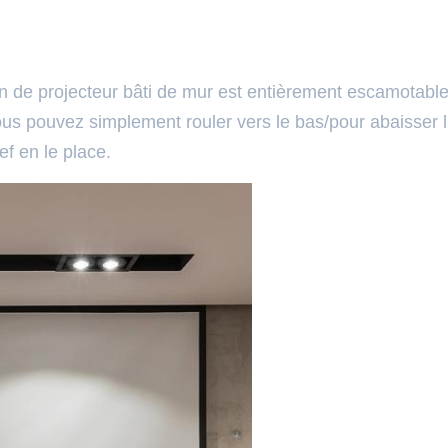
n de projecteur bâti de mur est entièrement escamotable
us pouvez simplement rouler vers le bas/pour abaisser l
ef en le place.