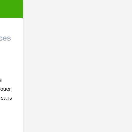
ces
e
jouer
n sans