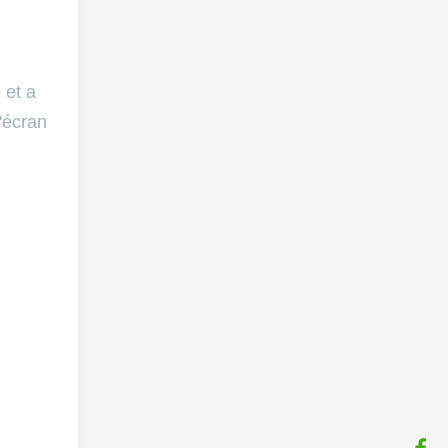
 et a
'écran