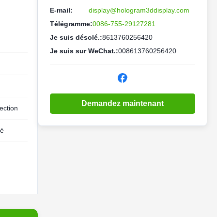
E-mail:
display@hologram3ddisplay.com
Télégramme:
0086-755-29127281
Je suis désolé.:
8613760256420
Je suis sur WeChat.:
008613760256420
Demandez maintenant
ection
ré