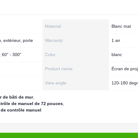
Material:
Blanc mat
 extérieur, porte
Warranty:
1 an
 60" - 300"
Color:
blanc
Product name:
Écran de proj
View angle:
120-180 deg
r de bâti de mur
,
ntrôle de manuel de 72 pouces
,
 de contrôle manuel