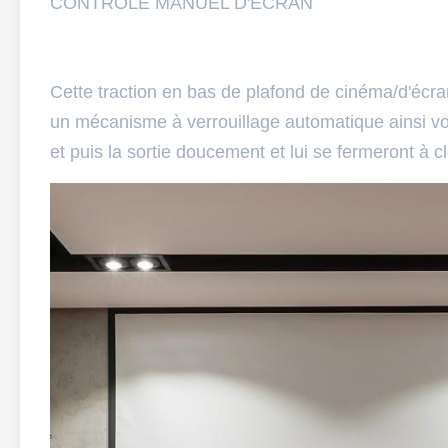
CONTRÔLE MANUEL D'ÉCRAN
Cette traction en bas de plafond de cinéma/d'écra
un mécanisme à verrouillage automatique ainsi vo
et puis la sortie doucement et lui se fermeront à cl