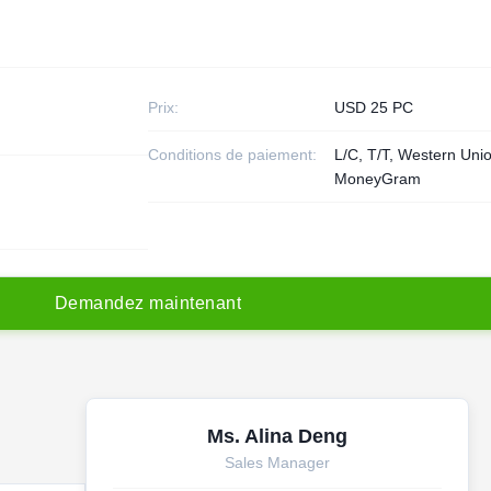
Prix:
USD 25 PC
Conditions de paiement:
L/C, T/T, Western Uni
MoneyGram
D
e
m
a
n
d
e
z
m
a
i
n
t
e
n
a
n
t
Ms. Alina Deng
Sales Manager