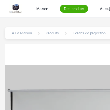
Maison
Des produits
Au suj
À La Maison
Produits
Écrans de projection