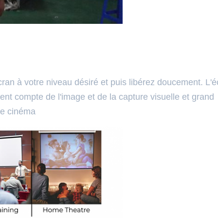
écran à votre niveau désiré et puis libérez doucement. L'
ient compte de l'image et de la capture visuelle et grand
me cinéma