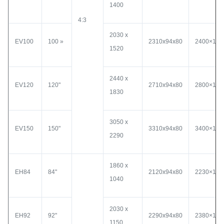
1400
4:3
2030 x
EV100
100 »
2310x94x80
2400×150
1520
2440 x
EV120
120"
2710x94x80
2800×150
1830
3050 x
EV150
150"
3310x94x80
3400×150
2290
1860 x
EH84
84"
2120x94x80
2230×150
1040
2030 x
EH92
92"
2290x94x80
2380×150
1150