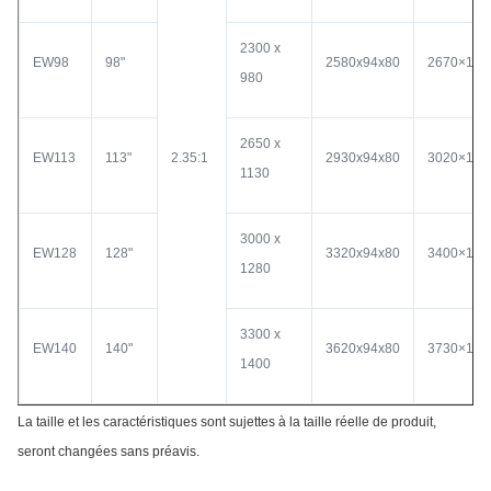
2300 x
EW98
98"
2580x94x80
2670×150
980
2650 x
EW113
113"
2.35:1
2930x94x80
3020×150
1130
3000 x
EW128
128"
3320x94x80
3400×150
1280
3300 x
EW140
140"
3620x94x80
3730×150
1400
La taille et les caractéristiques sont sujettes à la taille réelle de produit,
seront changées sans préavis.