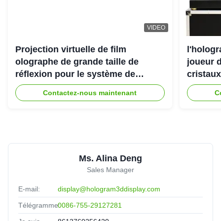
VIDEO
Projection virtuelle de film
l'holog
olographe de grande taille de
joueur d
réflexion pour le système de
cristaux
projecteur de l'hologramme 3D
Contactez-nous maintenant
C
Ms. Alina Deng
Sales Manager
E-mail:
display@hologram3ddisplay.com
Télégramme:
0086-755-29127281