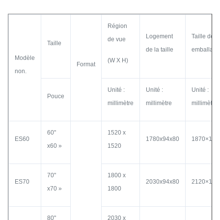
Région
Logement
Taille de
de vue
Taille
de la taille
emballage
Modèle
(W X H)
Format
non.
Unité :
Unité :
Unité :
Pouce
millimètre
millimètre
millimètre
60"
1520 x
ES60
1780x94x80
1870×150
x60 »
1520
70"
1800 x
ES70
2030x94x80
2120×150
x70 »
1800
80"
2030 x