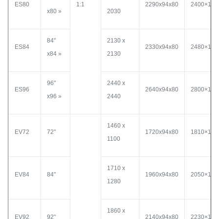
ES80
1:1
2290x94x80
2400×150
x80 »
2030
84"
2130 x
ES84
2330x94x80
2480×150
x84 »
2130
96"
2440 x
ES96
2640x94x80
2800×150
x96 »
2440
1460 x
EV72
72"
1720x94x80
1810×150
1100
1710 x
EV84
84"
1960x94x80
2050×150
1280
1860 x
EV92
92"
2140x94x80
2230×150