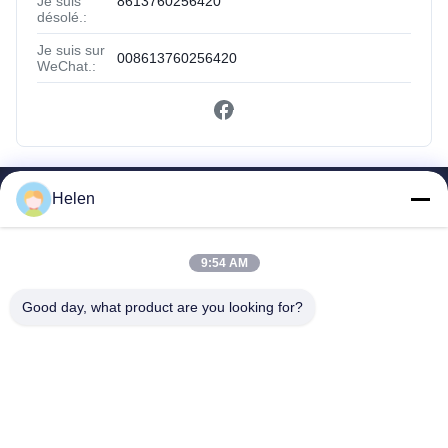
Je suis
8613760256420
désolé.:
Je suis sur
008613760256420
WeChat.:
Helen
Liens Rapides
Maison
9:54 AM
Des Produits
Au Sujet De Nous
Good day, what product are you looking for?
Visite D'usine
Contrôle De Qualité
Contactez-Nous
Demandez Une Citation
Shenzhen SMX Display Technology Co.,Ltd