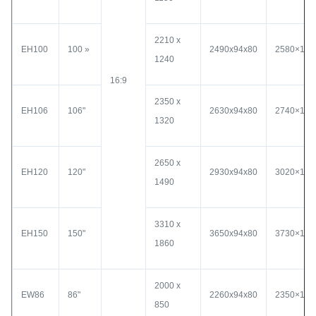
2210 x
EH100
100 »
2490x94x80
2580×150
1240
16:9
2350 x
EH106
106"
2630x94x80
2740×150
1320
2650 x
EH120
120"
2930x94x80
3020×150
1490
3310 x
EH150
150"
3650x94x80
3730×150
1860
2000 x
EW86
86"
2260x94x80
2350×150
850