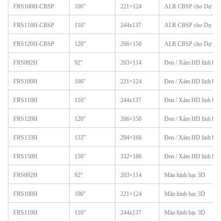
FRS100H-CBSP
100"
221×124
ALR CBSP cho Dự đo
FRS110H-CBSP
110"
244x137
ALR CBSP cho Dự đo
FRS120H-CBSP
120"
266×150
ALR CBSP cho Dự đo
FRS092H
92"
203×114
Đen / Xám HD linh hoạ
FRS100H
100"
221×124
Đen / Xám HD linh hoạ
FRS110H
110"
244x137
Đen / Xám HD linh hoạ
FRS120H
120"
266×150
Đen / Xám HD linh hoạ
FRS133H
133"
294×166
Đen / Xám HD linh hoạ
FRS150H
150"
332×186
Đen / Xám HD linh hoạ
FRS092H
92"
203×114
Màn hình bạc 3D
FRS100H
100"
221×124
Màn hình bạc 3D
FRS110H
110"
244x137
Màn hình bạc 3D