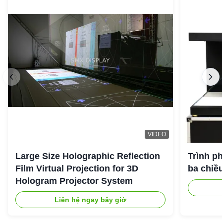
VIDEO
Large Size Holographic Reflection
Trình p
Film Virtual Projection for 3D
ba chiề
Hologram Projector System
Liên hệ ngay bây giờ