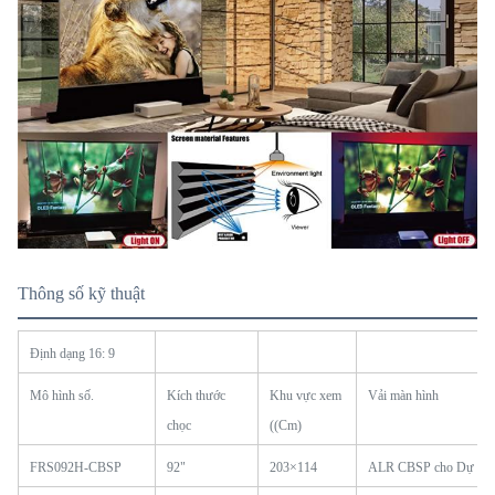
Thông số kỹ thuật
Định dạng 16: 9
Mô hình số.
Kích thước
Khu vực xem
Vải màn hình
chọc
((Cm)
FRS092H-CBSP
92"
203×114
ALR CBSP cho Dự đo