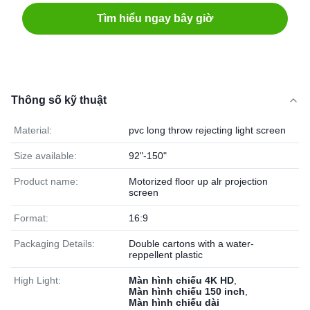
Tìm hiểu ngay bây giờ
Thông số kỹ thuật
Material:
pvc long throw rejecting light screen
Size available:
92"-150"
Product name:
Motorized floor up alr projection
screen
Format:
16:9
Packaging Details:
Double cartons with a water-
reppellent plastic
High Light:
Màn hình chiếu 4K HD
,
Màn hình chiếu 150 inch
,
Màn hình chiếu dài