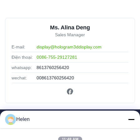
Ms. Alina Deng
Sales Manager
E-mail:
display@hologram3ddisplay.com
Điện thoại:
0086-755-29127281
whatsapp:
8613760256420
wechat:
008613760256420
Helen
Liên Kết Nhanh
Trang Chủ
11:48 AM
Các Sản Phẩm