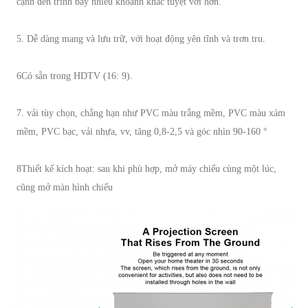
cạnh đen trình bày nhiều khoảnh khắc tuyệt vời hơn.
5. Dễ dàng mang và lưu trữ, với hoạt động yên tĩnh và trơn tru.
6Có sẵn trong HDTV (16: 9).
7. vải tùy chọn, chẳng hạn như PVC màu trắng mềm, PVC màu xám
mềm, PVC bạc, vải nhựa, vv, tăng 0,8-2,5 và góc nhìn 90-160 °
8Thiết kế kích hoạt: sau khi phù hợp, mở máy chiếu cùng một lúc,
cũng mở màn hình chiếu