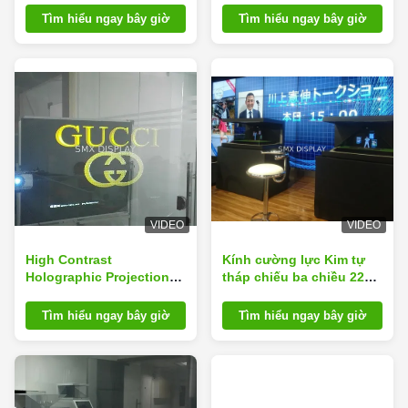
triển lãm
Tìm hiểu ngay bây giờ
Tìm hiểu ngay bây giờ
VIDEO
VIDEO
High Contrast
Kính cường lực Kim tự
Holographic Projection
tháp chiếu ba chiều 22
Screen Window Film Holo
"3D
Foil
Tìm hiểu ngay bây giờ
Tìm hiểu ngay bây giờ