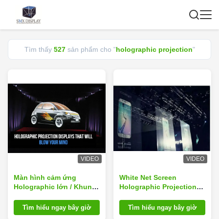
Tìm thấy
527
sản phẩm cho "
holographic projection
"
VIDEO
VIDEO
Màn hình cảm ứng
White Net Screen
Holographic lớn / Khung
Holographic Projection
ảnh nổi cho Bản trình
Screen for Hologram
bày Hình ba chiều
Product Launching
Tìm hiểu ngay bây giờ
Tìm hiểu ngay bây giờ