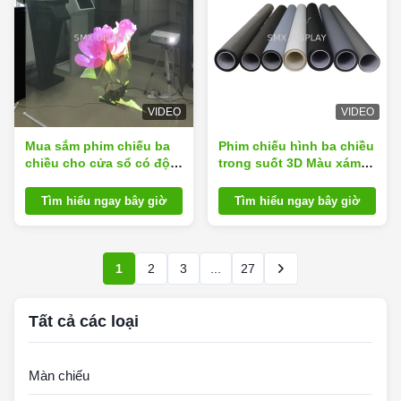
VIDEO
VIDEO
Mua sắm phim chiếu ba
Phim chiếu hình ba chiều
chiều cho cửa sổ có độ
trong suốt 3D Màu xám
tương phản cao 100um
Trắng Đen Phía sau Cửa
để quảng cáo
sổ hình ba chiều Lá cửa
Tìm hiểu ngay bây giờ
Tìm hiểu ngay bây giờ
sổ
1
2
3
...
27
Tất cả các loại
Màn chiếu