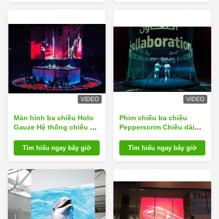
VIDEO
VIDEO
Màn hình ba chiều Holo
Phim chiếu ba chiều
Gauze Hệ thống chiếu ba
Pepperscrim Chiều dài
chiều 3D
30m cho quảng cáo
ngoài trời
Tìm hiểu ngay bây giờ
Tìm hiểu ngay bây giờ