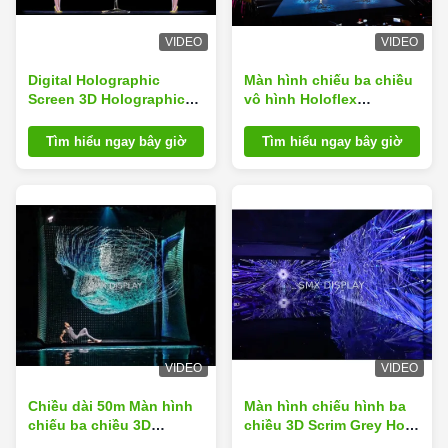
VIDEO
VIDEO
Digital Holographic
Màn hình chiếu ba chiều
Screen 3D Holographic
vô hình Holoflex
Projection For 3D
Polyamide
Hologram Show
Tìm hiểu ngay bây giờ
Tìm hiểu ngay bây giờ
VIDEO
VIDEO
Chiều dài 50m Màn hình
Màn hình chiếu hình ba
chiếu ba chiều 3D
chiều 3D Scrim Grey Holo
Holoflex trong suốt
Gauze đặc biệt dành cho