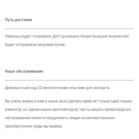
Аудио
Диктор 10Вкс2
Диктор 10Вкс2
Диктор 15Вкс2
Путь доставки
Разрешение
1280кс1024
1024кс768
1280кс1040
Пакет
Случай полета
Случай полета
Случай полета
Образец будет отправлен ДХЛ срочным и более большое количество
будет отправлено морским путем.
Ноги стойки
Ноги стойки
Ноги стойки
Примечание
опционные
опционные
опционные
Наше обслуживание
Доверьте нам над 10 многолетними опытами для экспорта.
Вы очень важны к нам и наша цель сделать вами не только одно наших
клиентов, но одним наших вентиляторов. Часть нашего превосходного
обслуживания клиента предложить скидки на множественных
приобретениях когда мы можем.