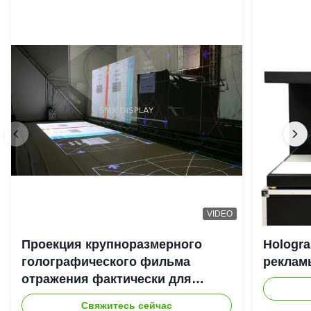
VIDEO
Проекция крупноразмерного
Hologr
голографического фильма
рекламы
отражения фактически для
системы репроектора Hologram
Свяжитесь сейчас