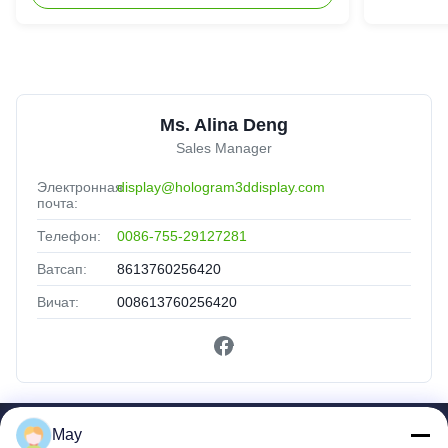
3D
Ms. Alina Deng
Sales Manager
Электронная
display@hologram3ddisplay.com
почта:
Телефон:
0086-755-29127281
Ватсап:
8613760256420
Вичат:
008613760256420
May
Быстрые Ссылки