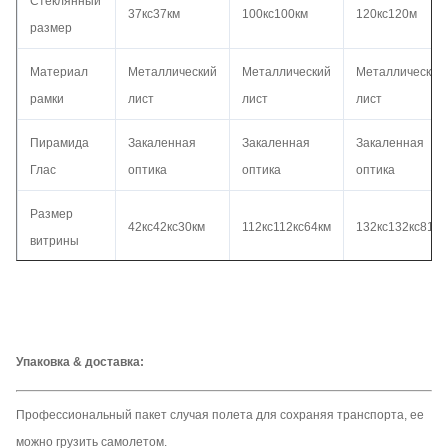
Стеклянный
37кс37км
100кс100км
120кс120м
размер
Материал
Металлический
Металлический
Металлический
рамки
лист
лист
лист
Пирамида
Закаленная
Закаленная
Закаленная
Глас
оптика
оптика
оптика
Размер
42кс42кс30км
112кс112кс64км
132кс132кс81км
витрины
Напряжение
АК110 - 240В
АК110 - 240В
АК110 - 240В
тока
Видео-
МП4, АВИ,
МП4, АВИ,
МП4, АВИ,
Упаковка & доставка:
формат
ВМВ, ДЖПЭГ
ВМВ, ДЖПЭГ
ВМВ, ДЖПЭГ
Профессиональный пакет случая полета для сохраняя транспорта, ее
Хранение
4ГБ
4ГБ
4ГБ
можно грузить самолетом.