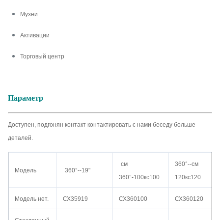
Музеи
Активации
Торговый центр
Параметр
Доступен, подгонян контакт контактировать с нами беседу больше
деталей.
см
360°--см
Модель
360°--19"
360°-100кс100
120кс120
Модель нет.
СХ35919
СХ360100
СХ360120