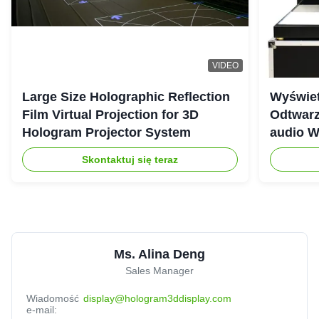
VIDEO
Large Size Holographic Reflection
Wyświet
Film Virtual Projection for 3D
Odtwarz
Hologram Projector System
audio W
Skontaktuj się teraz
Ms. Alina Deng
Sales Manager
Wiadomość
display@hologram3ddisplay.com
e-mail: