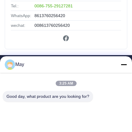
Tel.:
0086-755-29127281
WhatsApp:
8613760256420
wechat:
008613760256420
May
Szybkie Linki
Dom
3:25 AM
Produkty
O Nas
Good day, what product are you looking for?
Wycieczka Po Fabryce
Kontrola Jakości
Skontaktuj Się Z Nami
Poprosić O Wycenę