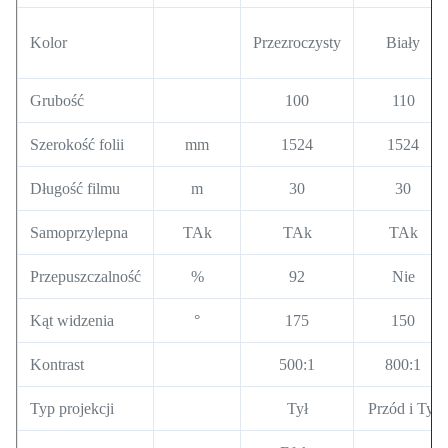
Kolor
Przezroczysty
Biały
Grubość
100
110
Szerokość folii
mm
1524
1524
Długość filmu
m
30
30
Samoprzylepna
TAk
TAk
TAk
Przepuszczalność
%
92
Nie
Kąt widzenia
°
175
150
Kontrast
500:1
800:1
Typ projekcji
Tył
Przód i Tył