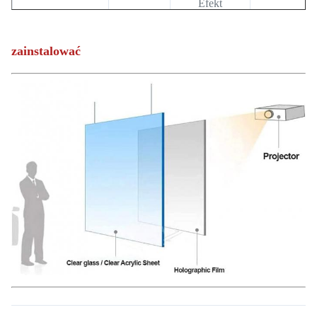
Efekt
holograficzny
Wysoka
Cechy
-
i
jasność
zainstalować
przezroczysty
Wnętrz/
Na
Wnętrz
wolnym
powietrzu
Aplikacja
-
(Okno
(Wystawa
reklamowe,
sklepowa,
Kino
Wyświetlacz
domowe,
reklamowy)
Puby)