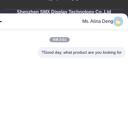
Shenzhen SMX Display Technology Co.,Ltd
0086-13760256420
Ms. Alina Deng
display@hologram3ddisplay.com
3:01 AM
Follow Us
Good day, what product are you looking fo
© 2026 Shenzhen SMX Display Techno