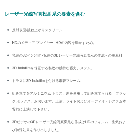
レーザー光線写真投射系の要素を含む
反射表面/跳ね上がりスクリーン
HDのメディア プレイヤー- HDの内容を動かすため。
私達の3D-holofilm -私達の3Dレーザー光線写真表示の作成への主原料
3D-holofilmを保証する私達の独特な張力システム。
トラスに3D-holofilmを付ける鋼管フレーム。
組み立てをアルミニウム トラス、黒を使用して組み立てられる「ブラッ
ク ボックス」おおいます、上演、ライトおよびオーディオ・システム本
質的に上演して下さい。
3Dビデオの3Dレーザー光線写真満足な作成はHDのフィルム、生気およ
び特殊効果を作り出しました。