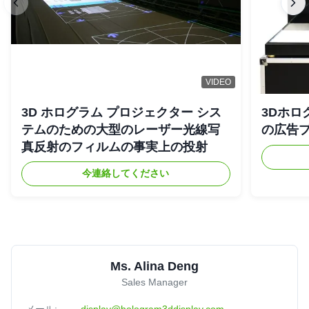
VIDEO
3D ホログラム プロジェクター シス
3Dホロ
テムのための大型のレーザー光線写
の広告
真反射のフィルムの事実上の投射
今連絡してください
Ms. Alina Deng
Sales Manager