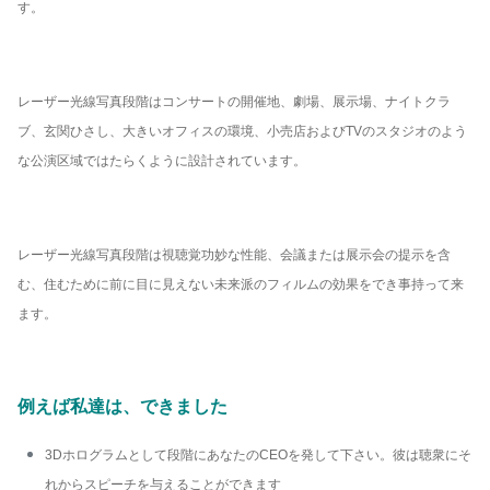
す。
レーザー光線写真段階はコンサートの開催地、劇場、展示場、ナイトクラ
ブ、玄関ひさし、大きいオフィスの環境、小売店およびTVのスタジオのよう
な公演区域ではたらくように設計されています。
レーザー光線写真段階は視聴覚功妙な性能、会議または展示会の提示を含
む、住むために前に目に見えない未来派のフィルムの効果をでき事持って来
ます。
例えば私達は、できました
3Dホログラムとして段階にあなたのCEOを発して下さい。彼は聴衆にそ
れからスピーチを与えることができます