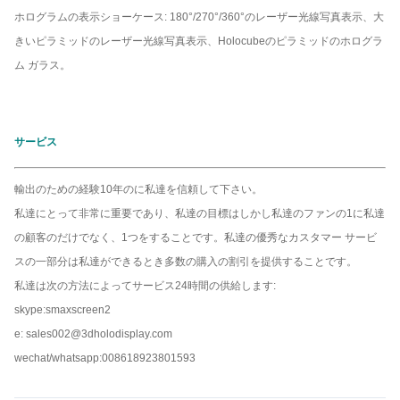
ホログラムの表示ショーケース: 180°/270°/360°のレーザー光線写真表示、大
きいピラミッドのレーザー光線写真表示、Holocubeのピラミッドのホログラ
ム ガラス。
サービス
輸出のための経験10年のに私達を信頼して下さい。
私達にとって非常に重要であり、私達の目標はしかし私達のファンの1に私達
の顧客のだけでなく、1つをすることです。私達の優秀なカスタマー サービ
スの一部分は私達ができるとき多数の購入の割引を提供することです。
私達は次の方法によってサービス24時間の供給します:
skype:smaxscreen2
e: sales002@3dholodisplay.com
wechat/whatsapp:008618923801593