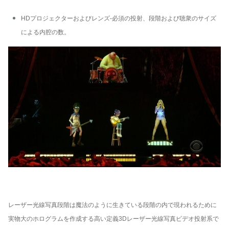
HDプロジェクターおよびレンズ-必須の投射、段階および聴衆のサイズ
による内腔の数。
レーザー光線写真段階は魔法のように生きている段階の内で現われるために
実物大のホログラムを作成する高い定義3Dレーザー光線写真ビデオ投射系で