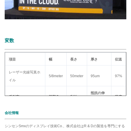
変数
項目
幅
長さ
厚さ
伝送
レーザー光線写真ホ
5/8meter
50meter
95um
97%
イル
抵抗の伸
反射率
視野角
利益
硬度
張
会社情報
19.70%
160度
2
880.LBS%
3H
シンセンSmxのディスプレイ技術Co.、株式会社はR & Dの製造を専門にする