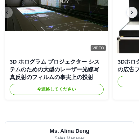
VIDEO
3D ホログラム プロジェクター シス
3Dホロ
テムのための大型のレーザー光線写
の広告
真反射のフィルムの事実上の投射
今連絡してください
Ms. Alina Deng
Sales Manager