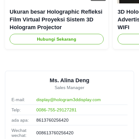
Ukuran besar Holographic Refleksi
3D Holo
Film Virtual Proyeksi Sistem 3D
Adverti
Hologram Projector
WIFI
Hubungi Sekarang
Ms. Alina Deng
Sales Manager
E-mail:
display@hologram3ddisplay.com
Telp:
0086-755-29127281
ada apa:
8613760256420
Wechat
008613760256420
wechat: