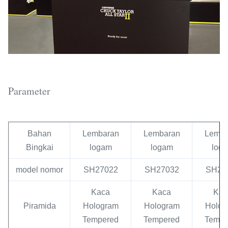
Parameter
Bahan
Lembaran
Lembaran
Lemba
Bingkai
logam
logam
log
model nomor
SH27022
SH27032
SH27
Kaca
Kaca
Kac
Piramida
Hologram
Hologram
Holog
Tempered
Tempered
Tempe