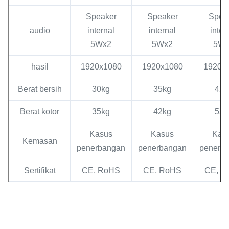
Speaker
Speaker
Spea
audio
internal
internal
inter
5Wx2
5Wx2
5Wx
hasil
1920x1080
1920x1080
1920x
Berat bersih
30kg
35kg
42k
Berat kotor
35kg
42kg
55k
Kasus
Kasus
Kas
Kemasan
penerbangan
penerbangan
penerb
Sertifikat
CE, RoHS
CE, RoHS
CE, R