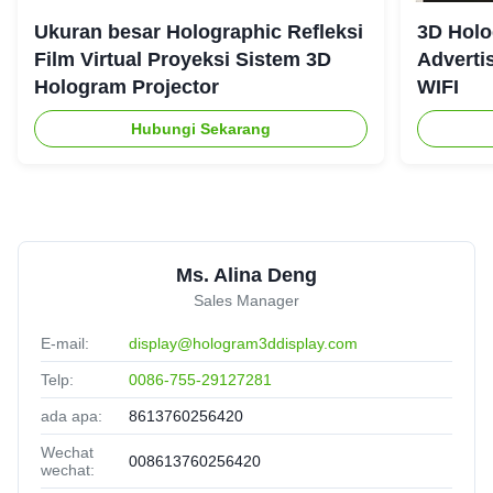
Ukuran besar Holographic Refleksi
3D Holo
Film Virtual Proyeksi Sistem 3D
Adverti
Hologram Projector
WIFI
Hubungi Sekarang
Ms. Alina Deng
Sales Manager
E-mail:
display@hologram3ddisplay.com
Telp:
0086-755-29127281
ada apa:
8613760256420
Wechat
008613760256420
wechat: