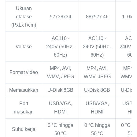
Ukuran
etalase
57x38x34
88x57x 46
110x7
(PxLxT/cm)
AC110 -
AC110 -
AC11
Voltase
240V (50Hz -
240V (50Hz -
240V (5
60Hz)
60Hz)
60H
MP4, AVI,
MP4, AVI,
MP4, 
Format video
WMV, JPEG
WMV, JPEG
WMV, 
Memasukkan
U-Disk 8GB
U-Disk 8GB
U-Disk
Port
USB/VGA,
USB/VGA,
USB/V
masukan
HDMI
HDMI
HDM
0 °C hingga
0 °C hingga
0 °C h
Suhu kerja
50 °C
50 °C
50 