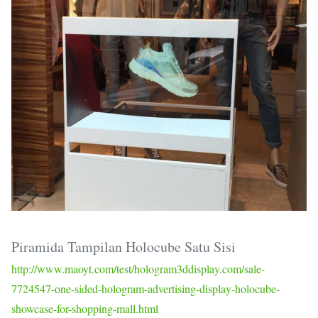
Piramida Tampilan Holocube Satu Sisi
http://www.maoyt.com/test/hologram3ddisplay.com/sale-
7724547-one-sided-hologram-advertising-display-holocube-
showcase-for-shopping-mall.html