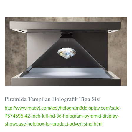
Piramida Tampilan Holografik Tiga Sisi
http://www.maoyt.com/test/hologram3ddisplay.com/sale-
7574595-42-inch-full-hd-3d-hologram-pyramid-display-
showcase-holobox-for-product-advertising.html