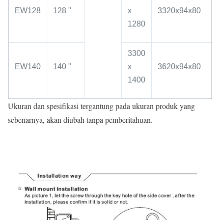
EW128
128 "
x
3320x94x80
1
1280
1
3300
3
EW140
140 "
x
3620x94x80
1
1400
1
Ukuran dan spesifikasi tergantung pada ukuran produk yang
sebenarnya, akan diubah tanpa pemberitahuan.