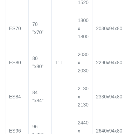
1520
1
1800
2
70
ES70
x
2030x94x80
1
"x70"
1800
1
2030
2
80
ES80
1: 1
x
2290x94x80
1
"x80"
2030
1
2130
2
84
ES84
x
2330x94x80
1
"x84"
2130
1
2440
2
96
ES96
x
2640x94x80
1