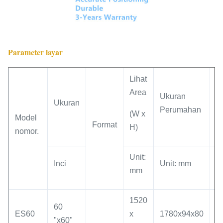
Parameter layar
Lihat
Area
Ukuran
U
Ukuran
Perumahan
k
(W x
Model
Format
H)
nomor.
Unit:
Inci
Unit: mm
U
mm
1520
1
60
ES60
x
1780x94x80
1
"x60"