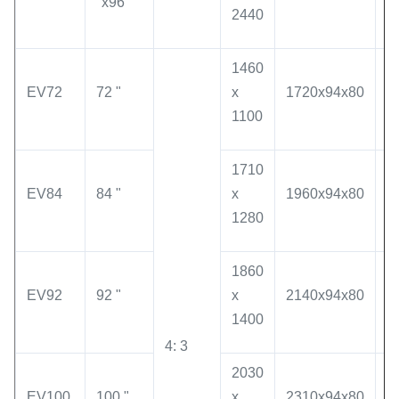
"x96"
2440
1
1460
1
EV72
72 "
x
1720x94x80
1
1100
1
1710
2
EV84
84 "
x
1960x94x80
1
1280
1
1860
2
EV92
92 "
x
2140x94x80
1
1400
1
4: 3
2030
2
EV100
100 "
x
2310x94x80
1