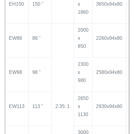
EH150
150 "
x
3650x94x80
1
1860
1
2000
2
EW86
86 "
x
2260x94x80
1
850
1
2300
2
EW98
98 "
x
2580x94x80
1
980
1
2650
3
EW113
113 "
2.35: 1
x
2930x94x80
1
1130
1
3000
3