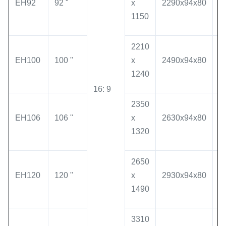
EH92
92 "
x
2290x94x80
1
1150
1
2210
2
EH100
100 "
x
2490x94x80
1
1240
1
16: 9
2350
2
EH106
106 "
x
2630x94x80
1
1320
1
2650
3
EH120
120 "
x
2930x94x80
1
1490
1
3310
3