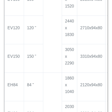
1520
1
2440
2
EV120
120 "
x
2710x94x80
1
1830
1
3050
3
EV150
150 "
x
3310x94x80
1
2290
1
1860
2
EH84
84 "
x
2120x94x80
1
1040
1
2030
2