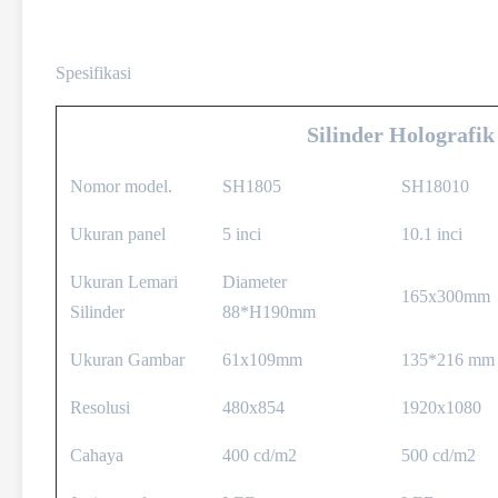
Spesifikasi
Silinder Holografik
Nomor model.
SH1805
SH18010
Ukuran panel
5 inci
10.1 inci
Ukuran Lemari
Diameter
165x300mm
Silinder
88*H190mm
Ukuran Gambar
61x109mm
135*216 mm
Resolusi
480x854
1920x1080
Cahaya
400 cd/m2
500 cd/m2