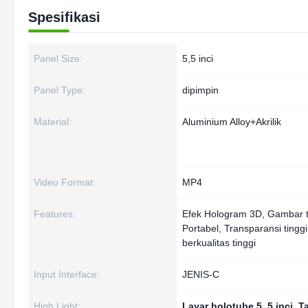
Spesifikasi
Panel Size:
5,5 inci
Panel Type:
dipimpin
Material:
Aluminium Alloy+Akrilik
Video Format:
MP4
Features:
Efek Hologram 3D, Gambar t
Portabel, Transparansi ting
berkualitas tinggi
Input Interface:
JENIS-C
High Light:
Layar holotube 5
,
5 inci
,
T