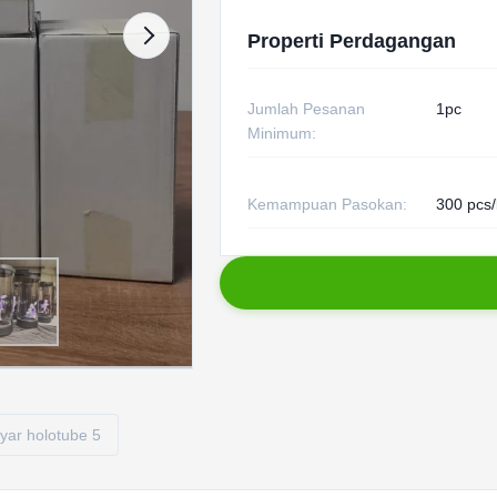
Properti Perdagangan
Jumlah Pesanan
1pc
Minimum:
Kemampuan Pasokan:
300 pcs/
yar holotube 5