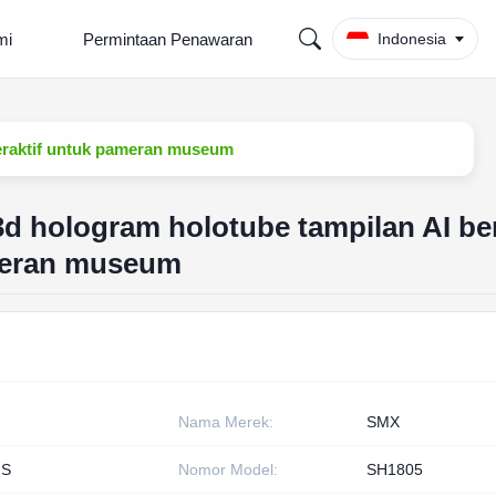
mi
Permintaan Penawaran
Indonesia
nteraktif untuk pameran museum
i 3d hologram holotube tampilan AI be
ameran museum
Nama Merek:
SMX
HS
Nomor Model:
SH1805