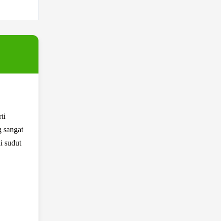
ti
g sangat
i sudut