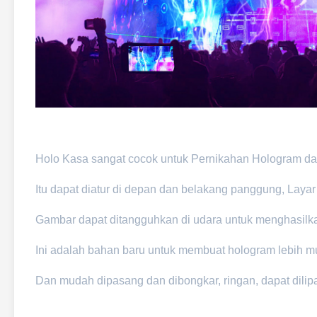
Holo Kasa sangat cocok untuk Pernikahan Hologram da
Itu dapat diatur di depan dan belakang panggung, Layar
Gambar dapat ditangguhkan di udara untuk menghasilka
Ini adalah bahan baru untuk membuat hologram lebih mu
Dan mudah dipasang dan dibongkar, ringan, dapat dilip