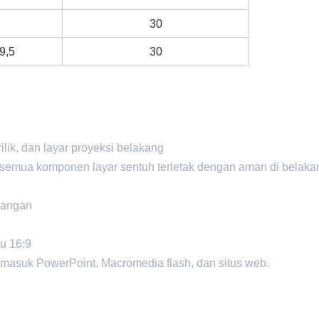
30
/9,5
30
ilik, dan layar proyeksi belakang
a semua komponen layar sentuh terletak dengan aman di belaka
 tangan
au 16:9
rmasuk PowerPoint, Macromedia flash, dan situs web.