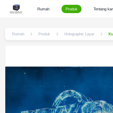
Rumah
Produk
Tentang ka
Rumah
Produk
Holographic Layar
Ku