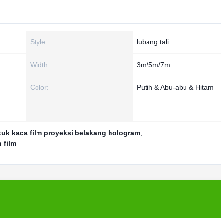
Style:
lubang tali
Width:
3m/5m/7m
Color:
Putih & Abu-abu & Hitam
tuk kaca film proyeksi belakang hologram
,
 film