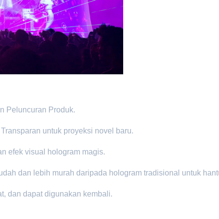
n Peluncuran Produk.
 Transparan untuk proyeksi novel baru.
n efek visual hologram magis.
dah dan lebih murah daripada hologram tradisional untuk hant
at, dan dapat digunakan kembali.