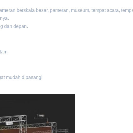
meran berskala besar, pameran, museum, tempat acara, temp
inya.
ng dan depan.
itam.
gat mudah dipasang!