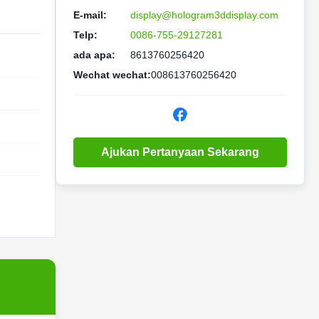
E-mail:
display@hologram3ddisplay.com
Telp:
0086-755-29127281
ada apa:
8613760256420
Wechat wechat:
008613760256420
Ajukan Pertanyaan Sekarang