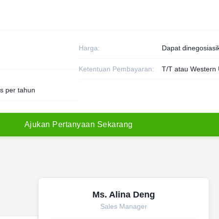
Harga:
Dapat dinegosiasi
Ketentuan Pembayaran:
T/T atau Western
s per tahun
A
j
u
k
a
n
P
e
r
t
a
n
y
a
a
n
S
e
k
a
r
a
n
g
Ms. Alina Deng
Sales Manager