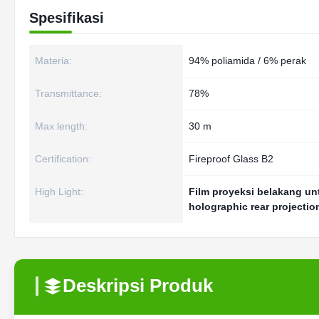
Spesifikasi
Materia:
94% poliamida / 6% perak
Transmittance:
78%
Max length:
30 m
Certification:
Fireproof Glass B2
High Light:
Film proyeksi belakang un
holographic rear projection
Deskripsi Produk