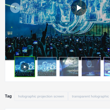
Tag
holographic projection screen
transparent holographic