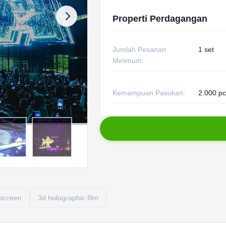
Properti Perdagangan
Jumlah Pesanan
1 set
Minimum:
Kemampuan Pasokan:
2.000 pc
 screen
3d holographic film