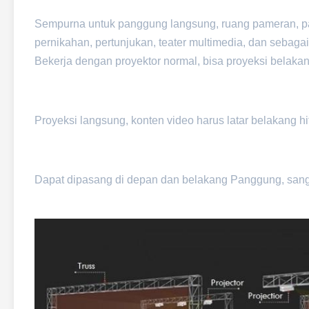
Sempurna untuk panggung langsung, ruang pameran, pa
pernikahan, pertunjukan, teater multimedia, dan sebaga
Bekerja dengan proyektor normal, bisa proyeksi belaka
Proyeksi langsung, konten video harus latar belakang h
Dapat dipasang di depan dan belakang Panggung, san