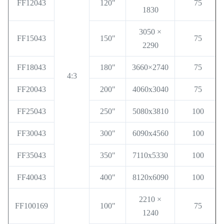
FF12043
120"
75
1830
3050 ×
FF15043
150"
75
2290
FF18043
180"
3660×2740
75
4:3
FF20043
200"
4060x3040
75
FF25043
250"
5080x3810
100
FF30043
300"
6090x4560
100
FF35043
350"
7110x5330
100
FF40043
400"
8120x6090
100
2210 ×
FF100169
100"
75
1240