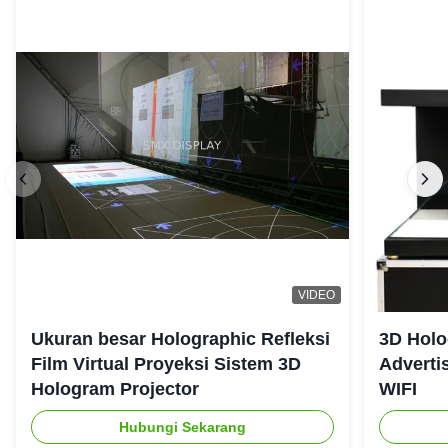
VIDEO
Ukuran besar Holographic Refleksi
3D Holo
Film Virtual Proyeksi Sistem 3D
Adverti
Hologram Projector
WIFI
Hubungi Sekarang