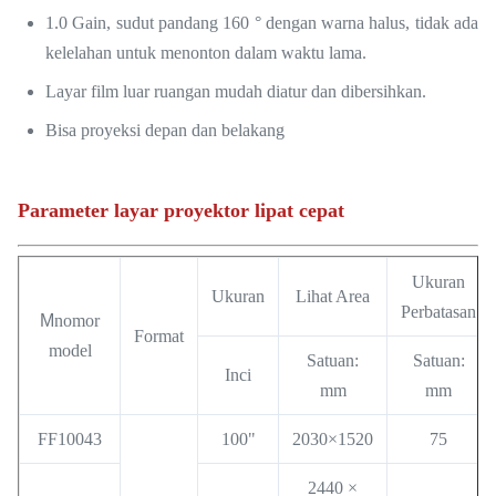
1.0 Gain, sudut pandang 160 ° dengan warna halus, tidak ada
kelelahan untuk menonton dalam waktu lama.
Layar film luar ruangan mudah diatur dan dibersihkan.
Bisa proyeksi depan dan belakang
Parameter layar proyektor lipat cepat
Ukuran
Ukuran
Lihat Area
Perbatasan
M
nomor
Format
model
Satuan:
Satuan:
Inci
mm
mm
FF10043
100"
2030×1520
75
2440 ×