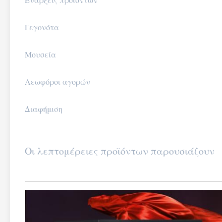
Γεγονότα
Μουσεία
Λεωφόροι αγορών
Διαφήμιση
Οι λεπτομέρειες προϊόντων παρουσιάζουν