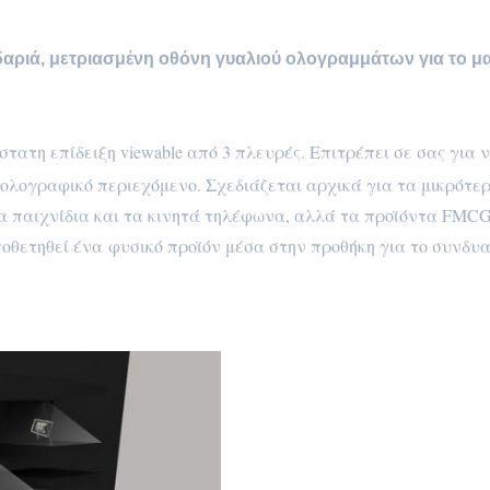
ιδαριά, μετριασμένη οθόνη γυαλιού ολογραμμάτων για το μ
στατη επίδειξη viewable από 3 πλευρές. Επιτρέπει σε σας για 
 ολογραφικό περιεχόμενο. Σχεδιάζεται αρχικά για τα μικρότε
τα παιχνίδια και τα κινητά τηλέφωνα, αλλά τα προϊόντα FMC
ποθετηθεί ένα φυσικό προϊόν μέσα στην προθήκη για το συνδυ