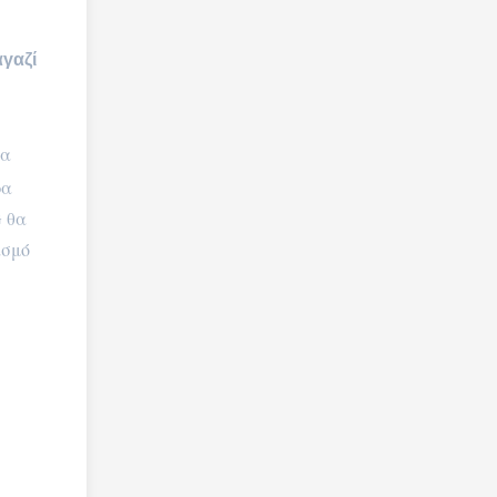
αγαζί
να
ρα
G θα
ασμό