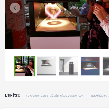
Ετικέτες
τρισδιάστατη επίδειξη ολογραμμάτων
τρισδιάστατ