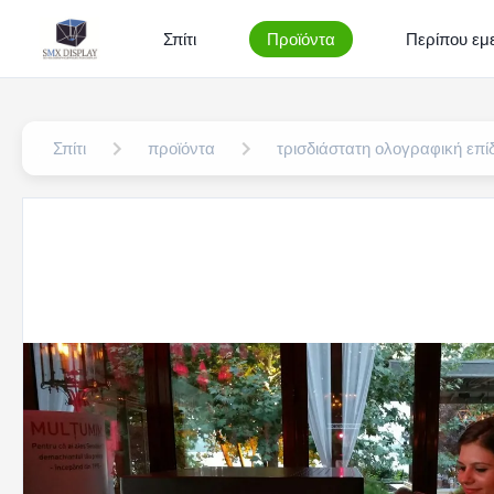
Σπίτι
Προϊόντα
Περίπου εμε
Σπίτι
προϊόντα
τρισδιάστατη ολογραφική επίδ