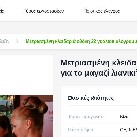
ίς
Γύρος εργοστασίων
Ποιοτικός έλεγχος
ειξη
Μετριασμένη κλειδαριά οθόνη 22 γυαλιού ολογραμ
Μετριασμένη κλειδα
για το μαγαζί λιαν
Βασικές ιδιότητες
Τόπος καταγωγής:
Κίνα
Πιστοποίηση:
CE,RoH