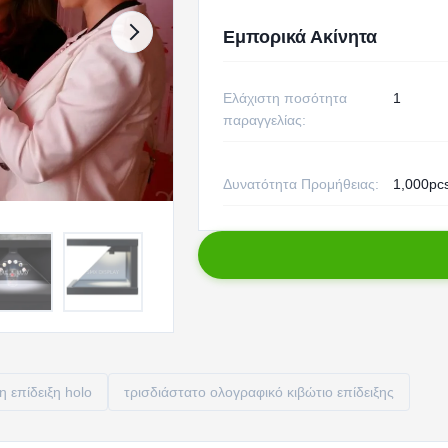
Εμπορικά Ακίνητα
Ελάχιστη ποσότητα
1
παραγγελίας:
Δυνατότητα Προμήθειας:
1,000pc
η επίδειξη holo
τρισδιάστατο ολογραφικό κιβώτιο επίδειξης