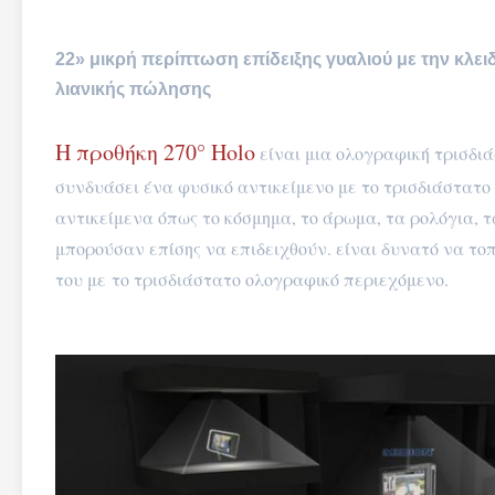
22» μικρή περίπτωση επίδειξης γυαλιού με την κλε
λιανικής πώλησης
Η προθήκη 270° Holo
είναι μια ολογραφική τρισδιά
συνδυάσει ένα φυσικό αντικείμενο με το τρισδιάστατο
αντικείμενα όπως το κόσμημα, το άρωμα, τα ρολόγια, 
μπορούσαν επίσης να επιδειχθούν. είναι δυνατό να το
του με το τρισδιάστατο ολογραφικό περιεχόμενο.