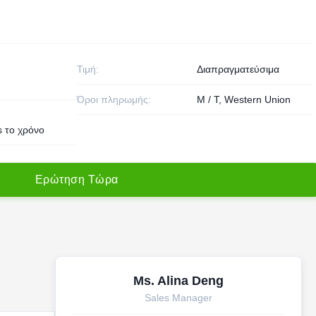
Τιμή:
Διαπραγματεύσιμα
Όροι πληρωμής:
Μ / Τ, Western Union
s το χρόνο
Ε
ρ
ώ
τ
η
σ
η
Τ
ώ
ρ
α
Ms. Alina Deng
Sales Manager