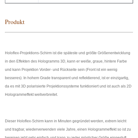
Material
Polyamid
Produkt
Gewicht ca.
17g/m ²
Art
Gerade Gewebe/mit Ösen/motorisiertem sytsme
Weiß, grau und schwarz
Holoflex-Projektions-Schirm ist die späteste und größte Größenentwicklung
Farbe
in den Effekten des Hologramms 3D, kann er weiße, graue, hintere Farbe
und kann Projektion Vorder- und Rückseite sein (Front ist ein wenig
besseres). In hohem Grade transparent und reflektierend, ist er einzigartig,
da es mit 3D polarisierte Projektionssysteme funktioniert und ist auch als 2D
Hologrammeffekt weitverbreitet.
Dieser Holoflex-Schirm kann in Minuten gegründet werden, extrem leicht
und tragbar, wiederverwenden viele Jahre, einen Hologrammeffekt so ist zu
bereisen jetzt sehr einfach und kann zu jeder möglicher Größe eingestuft