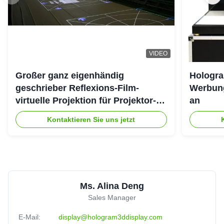
VIDEO
Großer ganz eigenhändig
Hologra
geschrieber Reflexions-Film-
Werbung
virtuelle Projektion für Projektor-
an
System des Hologramm-3D
Kontaktieren Sie uns jetzt
Ms. Alina Deng
Sales Manager
E-Mail:
display@hologram3ddisplay.com