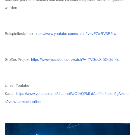
werden.
Beispieltestvideo:
https://www.youtube.com/watch?v=vE7wRV3R6iw
Großes Projekt:
https://www.youtube.com/watch?v=7VGecXr5OII&t=4s
Unser Youtube-
Kanal:
https://www.youtube.com/channel/UC1vQPkfLdAL4JolfopkqI6g/video
s?view_as=subscriber