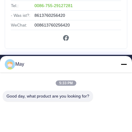
Tel.:
0086-755-29127281
- Was ist?:
8613760256420
WeChat:
008613760256420
May
Schnelle Links
Haus
Produkte
5:33 PM
Über Uns
Good day, what product are you looking for?
Fabrik-Ausflug
Qualitätskontrolle
Treten Sie Mit Uns In Verbindung
Fordern Sie Ein Zitat