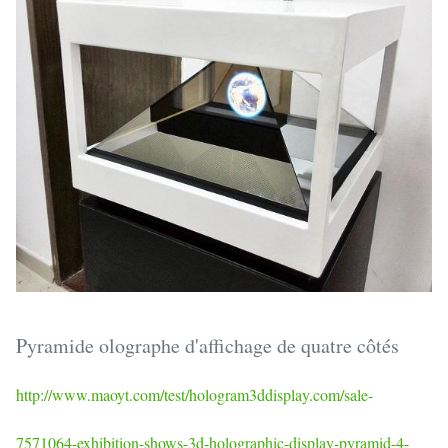
Pyramide olographe d'affichage de quatre côtés
http://www.maoyt.com/test/hologram3ddisplay.com/sale-
7571064-exhibition-shows-3d-holographic-display-pyramid-4-