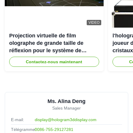
VIDEO
Projection virtuelle de film
l'holog
olographe de grande taille de
joueur d
réflexion pour le système de
cristaux
projecteur de l'hologramme 3D
Contactez-nous maintenant
C
Ms. Alina Deng
Sales Manager
E-mail:
display@hologram3ddisplay.com
Télégramme:
0086-755-29127281