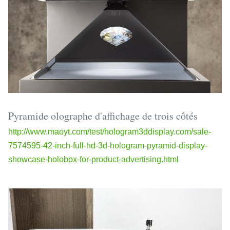
Pyramide olographe d'affichage de trois côtés
http://www.maoyt.com/test/hologram3ddisplay.com/sale-
7574595-42-inch-full-hd-3d-hologram-pyramid-display-
showcase-holobox-for-product-advertising.html