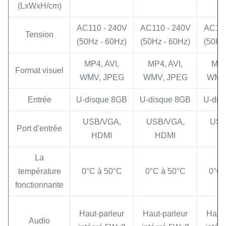
(LxWxH/cm)
AC110 - 240V
AC110 - 240V
AC110
Tension
(50Hz - 60Hz)
(50Hz - 60Hz)
(50Hz
MP4, AVI,
MP4, AVI,
MP4
Format visuel
WMV, JPEG
WMV, JPEG
WMV
Entrée
U-disque 8GB
U-disque 8GB
U-dis
USB/VGA,
USB/VGA,
USB
Port d'entrée
HDMI
HDMI
H
La
température
0°C à 50°C
0°C à 50°C
0°C 
fonctionnante
Haut-parleur
Haut-parleur
Haut-
Audio