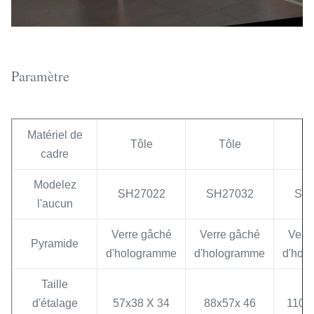
Paramètre
Matériel de
Tôle
Tôle
T
cadre
Modelez
SH27022
SH27032
SH
l'aucun
Verre gâché
Verre gâché
Verr
Pyramide
d'hologramme
d'hologramme
d'hol
Taille
d'étalage
57x38 X 34
88x57x 46
110x