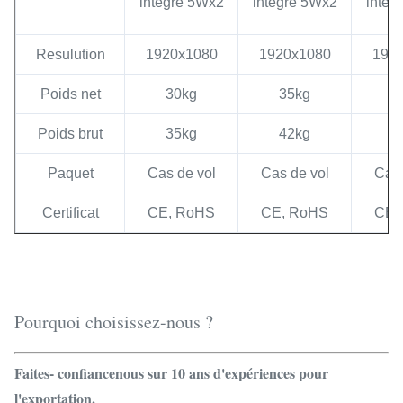
intégré 5Wx2
intégré 5Wx2
intég
Resulution
1920x1080
1920x1080
192
Poids net
30kg
35kg
4
Poids brut
35kg
42kg
5
Paquet
Cas de vol
Cas de vol
Cas 
Certificat
CE, RoHS
CE, RoHS
CE,
Pourquoi choisissez-nous ?
Faites- confiancenous sur 10 ans d'expériences pour
l'exportation.