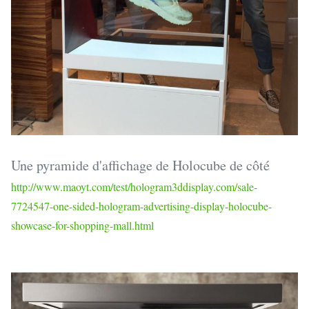
Une pyramide d'affichage de Holocube de côté
http://www.maoyt.com/test/hologram3ddisplay.com/sale-
7724547-one-sided-hologram-advertising-display-holocube-
showcase-for-shopping-mall.html