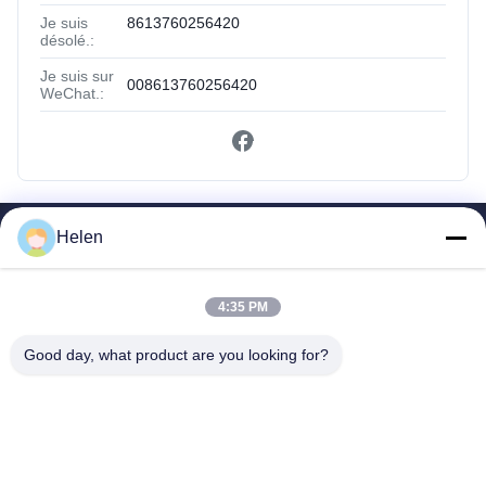
Je suis
8613760256420
désolé.:
Je suis sur
008613760256420
WeChat.:
Helen
Liens Rapides
Maison
4:35 PM
Des Produits
Au Sujet De Nous
Good day, what product are you looking for?
Visite D'usine
Contrôle De Qualité
Contactez-Nous
Demandez Une Citation