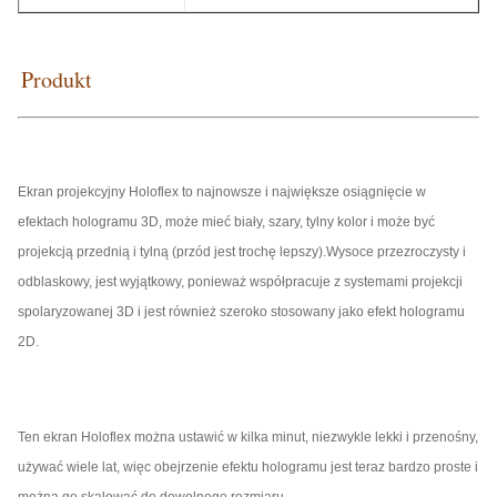
Materiał
Poliamid
Produkt
Waga ok
17g / m²
Tylko tkanina / Z oczkami / System
Styl
zmotoryzowany
Ekran projekcyjny Holoflex to najnowsze i największe osiągnięcie w
Biały, szary i czarny
efektach hologramu 3D, może mieć biały, szary, tylny kolor i może być
Kolor
projekcją przednią i tylną (przód jest trochę lepszy).Wysoce przezroczysty i
odblaskowy, jest wyjątkowy, ponieważ współpracuje z systemami projekcji
spolaryzowanej 3D i jest również szeroko stosowany jako efekt hologramu
2D.
Ten ekran Holoflex można ustawić w kilka minut, niezwykle lekki i przenośny,
używać wiele lat, więc obejrzenie efektu hologramu jest teraz bardzo proste i