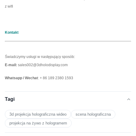
z wifi
Kontakt
Świadczymy usługi w następujący sposób:
E-mail:
sales002@3dholodisplay.com
Whatsapp / Wechat
: + 86 189 2380 1593
Tagi
3d projekcja holograficzna wideo
scena holograficzna
projekcja na żywo z hologramem