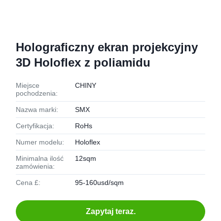
Holograficzny ekran projekcyjny
3D Holoflex z poliamidu
Miejsce
CHINY
pochodzenia:
Nazwa marki:
SMX
Certyfikacja:
RoHs
Numer modelu:
Holoflex
Minimalna ilość
12sqm
zamówienia:
Cena £:
95-160usd/sqm
Zapytaj teraz.