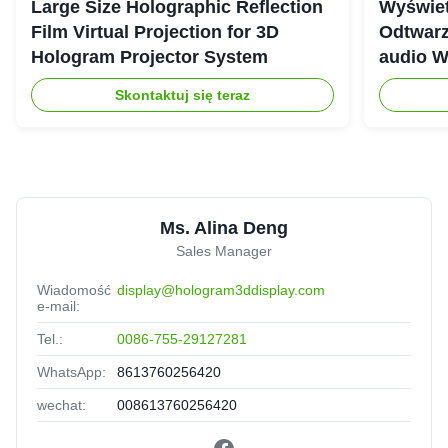
Large Size Holographic Reflection
Wyświet
Film Virtual Projection for 3D
Odtwarz
Hologram Projector System
audio W
Skontaktuj się teraz
Ms. Alina Deng
Sales Manager
Wiadomość
display@hologram3ddisplay.com
e-mail:
Tel.:
0086-755-29127281
WhatsApp:
8613760256420
wechat:
008613760256420