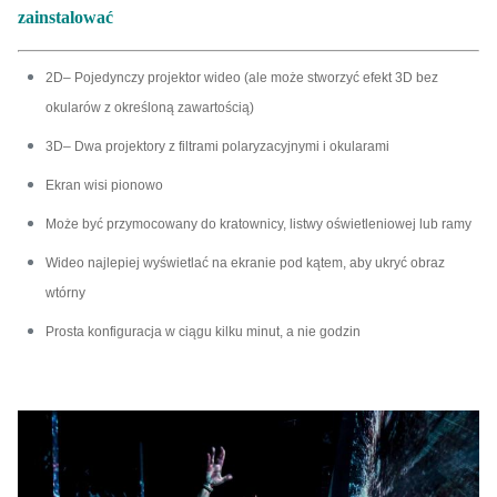
zainstalować
2D– Pojedynczy projektor wideo (ale może stworzyć efekt 3D bez
okularów z określoną zawartością)
3D– Dwa projektory z filtrami polaryzacyjnymi i okularami
Ekran wisi pionowo
Może być przymocowany do kratownicy, listwy oświetleniowej lub ramy
Wideo najlepiej wyświetlać na ekranie pod kątem, aby ukryć obraz
wtórny
Prosta konfiguracja w ciągu kilku minut, a nie godzin