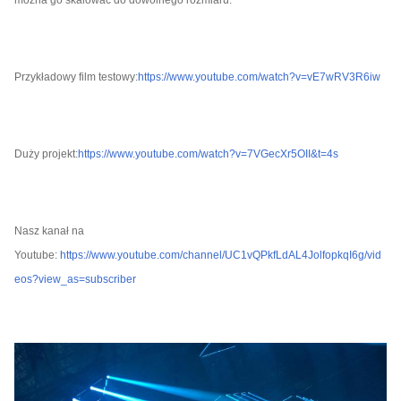
można go skalować do dowolnego rozmiaru.
Przykładowy film testowy:
https://www.youtube.com/watch?v=vE7wRV3R6iw
Duży projekt:
https://www.youtube.com/watch?v=7VGecXr5OII&t=4s
Nasz kanał na
Youtube:
https://www.youtube.com/channel/UC1vQPkfLdAL4JolfopkqI6g/vid
eos?view_as=subscriber