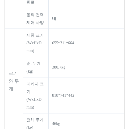
회로
동적 전력
네
제어 사양
제품 크기
(WxHxD
655*311*664
mm)
순. 무게
380.7kg
(kg)
크기
와 무
패키지 크
게
기
810*741*442
(WxHxD
mm)
전체 무게
46kg
(kg)