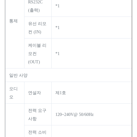
RS232C
*1
(출력)
통제
유선 리모
*1
컨 (IN)
케이블 리
모컨
*1
(OUT)
일반 사양
오디
연설자
제1호
오
전력 요구
120~240V@ 50/60Hz
사항
전력 소비