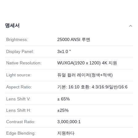
명세서
Brightness:
25000 ANSI 루멘
Display Panel:
3x1.0 "
Native Resolution:
WUXGA(1920 x 1200) 4K 지원
Light source:
듀얼 컬러 레이저(청색+적색)
Aspect Ratio:
기본: 16:10 호환: 4:3/16:9/일반/16:6
Lens Shift V:
± 65%
Lens Shift H:
±25%
Contrast Ratio:
3,000,000:1
Edge Blending:
지원하다