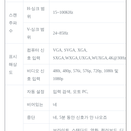
H-싱크 범
15~100KHz
스캔
위
주파
V-싱크 범
수
24~85Hz
위
컴퓨터 신
VGA, SVGA, XGA,
표시
호 입력
SXGA,WXGA,UXGA,WUXGA,4K@30Hz
해상
비디오 신
480i, 480p, 576i, 576p, 720p, 1080i 및
도
호 입력
1080p
자동 설정
입력 검색, 오토 PC,
비어있는
네
중단
네, 5분 동안 신호가 안 나오죠
브라이트, 스탠다드, 영화, 컬러보드, 디