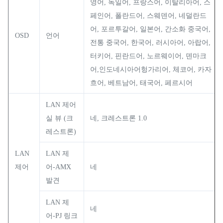
영어, 독일어, 프랑스어, 이탈리아어, 스
페인어, 폴란드어, 스웨덴어, 네덜란드
어, 포르투갈어, 일본어, 간소화 중국어,
OSD
언어
전통 중국어, 한국어, 러시아어, 아랍어,
터키어, 핀란드어, 노르웨이어, 덴마크
어,인도네시아어헝가리어, 체코어, 카자
흐어, 베트남어, 태국어, 페르시어
LAN 제어
실 뷰 (크
네, 크레스트론 1.0
레스트론)
LAN
LAN 제
제어
어-AMX
네
발견
LAN 제
네
어-PJ 링크