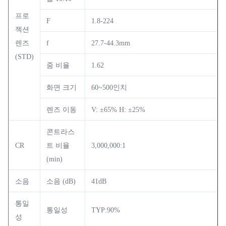
프로
F
1.8-224
젝션
렌즈
f
27.7-44.3mm
(STD)
줌 비율
1.62
화면 크기
60~500인치
렌즈 이동
V: ±65% H: ±25%
콘트라스
CR
트 비율
3,000,000:1
(min)
소음
소음 (dB)
41dB
통일
통일성
TYP:90%
성