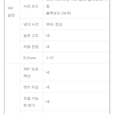
사진 모드
컴
SW
블랙보드 (녹색)
설정
냉각 시간
30대, 정상
높은 고도
네.
자동 천장
네
D-Zoom
1~33
360° 프로
네
젝션
엣지 믹싱
네
조절 가능
네
한 밝기