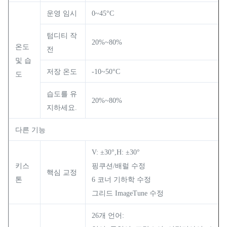
운영 임시
0~45°C
텀디티 작
20%~80%
온도
전
및 습
저장 온도
-10~50°C
도
습도를 유
20%~80%
지하세요.
다른 기능
V: ±30°,H: ±30°
키스
핑쿠션/배럴 수정
핵심 교정
톤
6 코너 기하학 수정
그리드 ImageTune 수정
26개 언어: