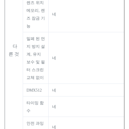
렌즈 위치
메모리, 렌
네
즈 잠금 기
능
밀폐 된 먼
다
지 방지 설
른 것
계, 유지
네
보수 및 필
터 스크린
교체 없이
DMX512
네
타이밍 함
네
수
안전 과잉
네