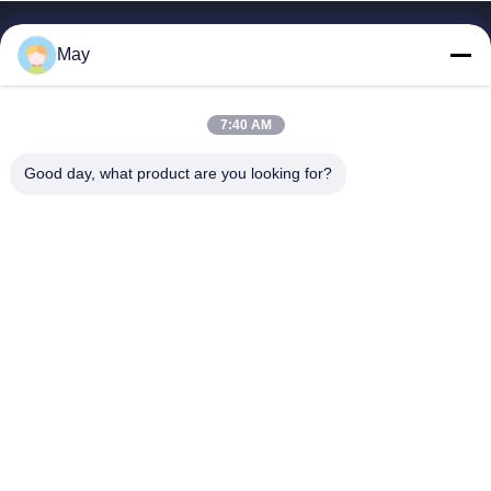
簡単なリンク
May
家
プロダクト
7:40 AM
私達について
Good day, what product are you looking for?
工場旅行
品質管理
私達に連絡しなさい
引用を要求しなさい
Shenzhen SMX Display Technology Co.,Ltd
0086-13760256420
display@hologram3ddisplay.com
Follow Us