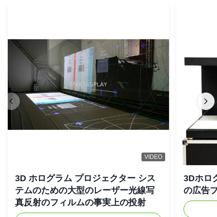
VIDEO
3D ホログラム プロジェクター シス
3Dホロ
テムのための大型のレーザー光線写
の広告
真反射のフィルムの事実上の投射