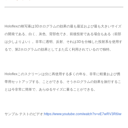
およそ重
17g/mの²
量
Holoflexの映写幕は3Dホログラムの効果の最も最近および最も大きいサイズ
アイレット/モーターを備えられたsytsmeが付いているち
様式
の開発である、白く、灰色、背部色でき、前後投射である場合もある（前部
ょうど生地/
は少しよりよい）。非常に透明、反射、それは3Dを分極した投射系を使用す
白く、灰色および黒い
るで、第2ホログラムの効果としてまた広く利用されているので独特。
色
Holoflexこのスクリーンは分に再使用する多くの年を、非常に軽量および携
帯用セットアップする、ことができる、そうホログラムの効果を旅行するこ
とは今非常に簡単で、あらゆるサイズに量ることができる。
サンプル テストのビデオ:
https://www.youtube.com/watch?v=vE7wRV3R6iw