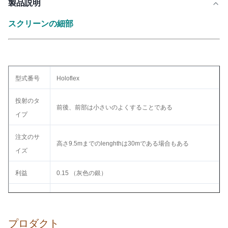
製品説明
スクリーンの細部
型式番号
Holoflex
投射のタ
前後、前部は小さいのよくすることである
イプ
注文のサ
高さ9.5mまでのlenghthは30mである場合もある
イズ
利益
0.15 （灰色の銀）
伝送
78%
材料
ポリアミド
プロダクト