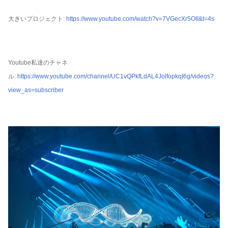
大きいプロジェクト:
https://www.youtube.com/watch?v=7VGecXr5OII&t=4s
Youtube私達のチャネ
ル:
https://www.youtube.com/channel/UC1vQPkfLdAL4JolfopkqI6g/videos?
view_as=subscriber