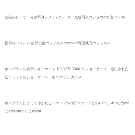
段階のレーザー光線写真システム:レーザー光線写真コショウの幻影ホイル
投射のフィルム:前部投射のフィルムのamdの背面映写のフィルム
ホログラムの表示ショーケース:180°/270°/360°のショーケース、逆にされた
ピラミッドのショーケース、ホログラム ガラス
ホログラムによって導かれるファン:2つの刃sdカードとの43cm、4つの刃wifi
との56cmそして65cm