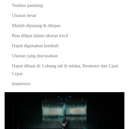
Tembus pandang
Ukuran besar
Mudah dipasang & dilepas
Bisa dilipat dalam ukuran kecil
Dapat digunakan kembali
Ukuran yang disesuaikan
Dapat dibuat di: Lubang tali di sekitar, Bermotor dan Lipat
Cepat
Immersive