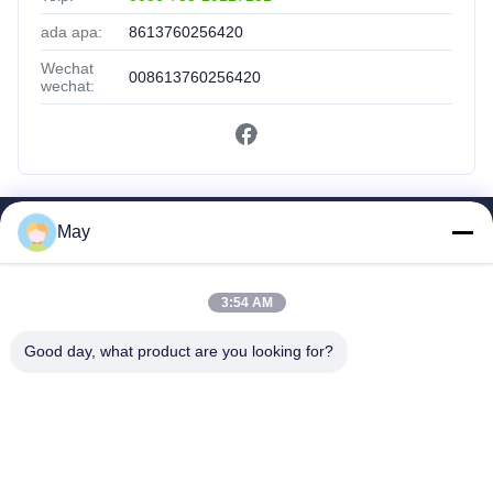
ada apa:
8613760256420
Wechat
008613760256420
wechat:
May
Tautan Cepat
Rumah
Produk
3:54 AM
Tentang Kami
Good day, what product are you looking for?
Tur Pabrik
Kontrol Kualitas
Hubungi Kami
Permintaan Penawaran