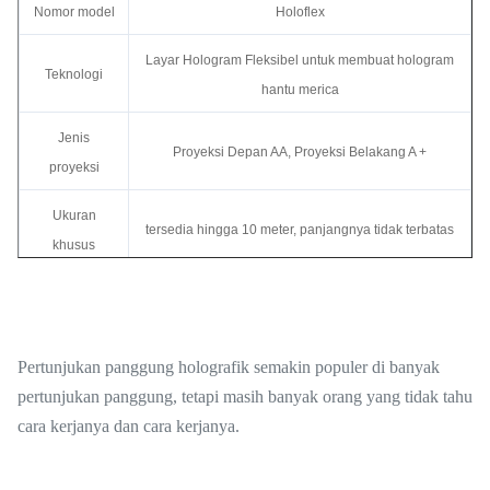
Nomor model
Holoflex
Layar Hologram Fleksibel untuk membuat hologram
Teknologi
hantu merica
Jenis
Proyeksi Depan AA, Proyeksi Belakang A +
proyeksi
Ukuran
tersedia hingga 10 meter, panjangnya tidak terbatas
khusus
Mendapatkan
2.-2.4
Transmisi
78%
Pertunjukan panggung holografik semakin populer di banyak
Lubang tali untuk dipasang di bingkai, tanpa lubang
pertunjukan panggung, tetapi masih banyak orang yang tidak tahu
Gaya
tali untuk bermotor
cara kerjanya dan cara kerjanya.
Warna
Putih, Abu-abu dan Hitam