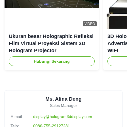
VIDEO
Ukuran besar Holographic Refleksi
3D Holo
Film Virtual Proyeksi Sistem 3D
Adverti
Hologram Projector
WIFI
Hubungi Sekarang
Ms. Alina Deng
Sales Manager
E-mail:
display@hologram3ddisplay.com
Telp:
0086-755-29127281