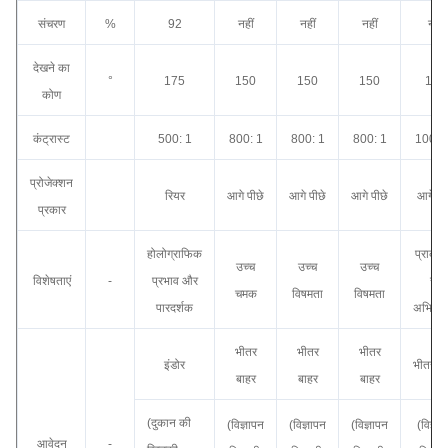
संचरण
%
92
नहीं
नहीं
नहीं
नहीं
देखने का
°
175
150
150
150
150
कोण
कंट्रास्ट
500: 1
800: 1
800: 1
800: 1
1000:
प्रोजेक्शन
रियर
आगे पीछे
आगे पीछे
आगे पीछे
आगे पी
प्रकार
होलोग्राफिक
प्राकृत
उच्च
उच्च
उच्च
विशेषताएं
-
प्रभाव और
रंग
चमक
विषमता
विषमता
पारदर्शक
अभिव्यक
भीतर
भीतर
भीतर
इंडोर
भीतर बा
बाहर
बाहर
बाहर
(दुकान की
(विज्ञापन
(विज्ञापन
(विज्ञापन
(विज्ञा
आवेदन
-