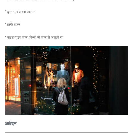
* इन्सटाल करना आसान
* हल्के वजन
* वाइड व्यूइंग एंगल, किसी भी एंगल से असली रंग
आवेदन