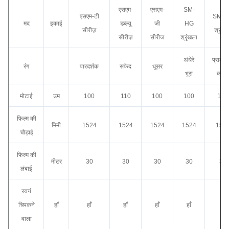
एसएम-
एसएम-
SM-
एसएम-टी
SM-H
मद
इकाई
डब्ल्यू
जी
HG
सीरीज़
श्रृंखल
सीरीज़
सीरीज
श्रृंखला
अंधेरे
प्राकृत
रंग
पारदर्शक
सफेद
धूसर
भूरा
काला
मोटाई
उम
100
110
100
100
125
फिल्म की
मिमी
1524
1524
1524
1524
152
चौड़ाई
फिल्म की
मीटर
30
30
30
30
30
लंबाई
स्वयं
चिपकने
हाँ
हाँ
हाँ
हाँ
हाँ
हाँ
वाला