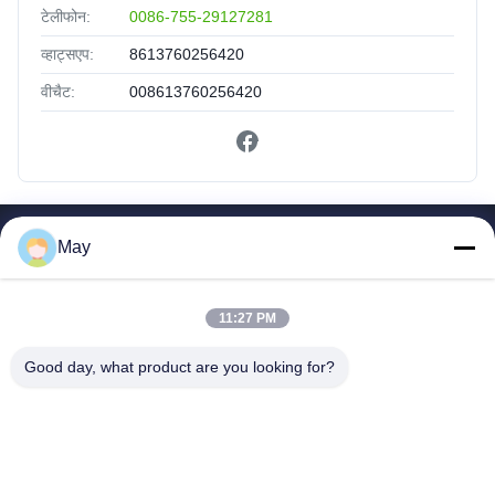
टेलीफोन:
0086-755-29127281
व्हाट्सएप:
8613760256420
वीचैट:
008613760256420
त्वरित लिंक
May
घर
उत्पादों
11:27 PM
हमारे बारे में
Good day, what product are you looking for?
कारखाना भ्रमण
गुणवत्ता नियंत्रण
संपर्क करें
एक उद्धरण का अनुरोध करें