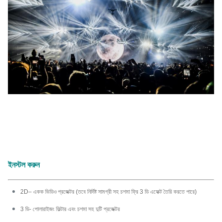
ইনস্টল করুন
2D– একক ভিডিও প্রজেক্টর (তবে নির্দিষ্ট সামগ্রী সহ চশমা ফ্রি 3 ডি এফেক্ট তৈরি করতে পারে)
3 ডি- পোলারাইজং ফিল্টার এবং চশমা সহ দুটি প্রজেক্টর