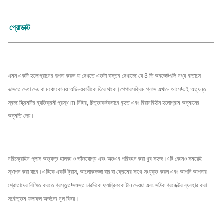
শৈলী
ফ্যাব্রিক / দ্রুত ভাঁজ ফ্রেমের সাথে ফ্যাব্রিক
প্রোডাক্ট
সাদা, ধূসর এবং কালো
রঙ
এমন একটি হলোগ্রামের কল্পনা করুন যা দেখতে এতটা বাস্তব দেখাচ্ছে যে 3 ডি অবজেক্টগুলি মধ্য-বাতাসে
ভাসতে দেখা দেয় বা মঞ্চে কোনও অভিনয়কারীকে ঘিরে থাকে।পেপারসক্রিম প্লাস এখানে আসে!এই অত্যন্ত
স্বচ্ছ স্ক্রিমটির ব্যতিক্রমী প্রস্থ m মিটার, চিত্তাকর্ষকভাবে বৃহত এবং বিরামবিহীন হলোগ্রাম অনুমানের
অনুমতি দেয়।
মরিচক্রাইম প্লাস অত্যন্ত হালকা ও ভাঁজযোগ্য এবং অতএব পরিবহন করা খুব সহজ।এটি কোনও সময়েই
স্থাপন করা যাবে।এটিকে একটি ট্রাস, আলোকসজ্জা বার বা ফ্রেমের সাথে সংযুক্ত করুন এবং আপনি আপনার
শ্রোতাদের বিস্মিত করতে প্রস্তুত!সমস্ত চারদিকে ফ্যাব্রিককে টান দেওয়া এবং সঠিক প্রজেক্টর ব্যবহার করা
সর্বোত্তম ফলাফল অর্জনের মূল বিষয়।