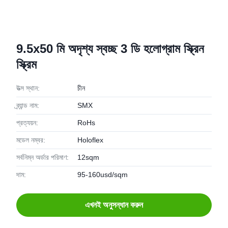
9.5x50 মি অদৃশ্য স্বচ্ছ 3 ডি হলোগ্রাম স্ক্রিন
স্ক্রিম
উত্স স্থান:
চীন
ব্র্যান্ড নাম:
SMX
প্রত্যয়ন:
RoHs
মডেল নম্বর:
Holoflex
সর্বনিম্ন অর্ডার পরিমাণ:
12sqm
দাম:
95-160usd/sqm
এখনই অনুসন্ধান করুন