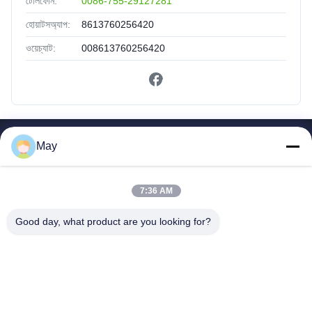
টেলিফোন:
0086-755-29127281
হোয়াটসঅ্যাপ:
8613760256420
ওয়েচ্যাট:
008613760256420
দ্রুত লিঙ্ক
May
বাড়ি
পণ্য
7:36 AM
আমাদের সম্পর্কে
Good day, what product are you looking for?
কারখানা ভ্রমণ
মান নিয়ন্ত্রণ
যোগাযোগ করুন
উদ্ধৃতির জন্য আবেদন