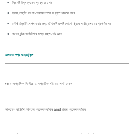
স্ক্রিনটি উল্লম্বভাবে স্তব্ধ হয়ে যায়
ট্রাস, লাইটিং বার বা ফ্রেমের সাথে সংযুক্ত থাকতে পারে
গৌণ চিত্রটি গোপন করার জন্য ভিডিওটি একটি কোণে স্ক্রিনে সর্বোত্তমভাবে প্রদর্শিত হয়
কয়েক ঘন্টা নয় মিনিটের মধ্যে সহজ সেট আপ
আমাদের পণ্য অন্তর্ভুক্ত
মঞ্চ হলোগ্রাফিক সিস্টেম: হলোগ্রাফিক মরিচের ঘোস্ট ফয়েল
অভিক্ষেপ ছায়াছবি: সামনের প্রজেকশন ফিল্ম amd রিয়ার প্রজেকশন ফিল্ম