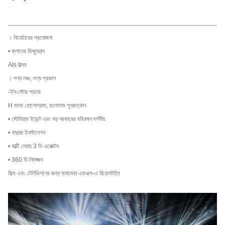
। থিয়েটারের প্রযোজনা
• ক্লাবের ভিজ্যুয়াল
Als উত্সব
। পণ্য লঞ্চ, পণ্য প্রকাশ
-ইন-স্টোর প্রচার
H মানব হোলোগ্রাম, হলোগাম পুনরুত্থান
• স্টেডিয়াম ইভেন্ট এবং বড় আকারের বহিরঙ্গন দর্শনীয়
• যাদুঘর ইনস্টলেশন
• মাল্টি লেয়ার 3 ডি এফেক্টস
• 360 ডি নিমজ্জন
ফিল্ম এবং টেলিভিশনের জন্য ক্যামেরা এফএক্স-এ রিয়েলটাইম