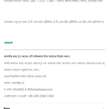
হলোগ্রাম ডিসপ্লে শোকেস: 180 ° / 270 ° / 360 ° শোকেস, উল্টানো পিরামিড শোকেস, হলোগ্রাম গ্লাস
হলোগ্রাম নেতৃত্বে ফ্যান: 2 টি ব্লেড 43 সেন্টিমিটার, 4 টি ব্লেড 56 সেন্টিমিটার এবং 65 সেমি ওয়াইফাই সহ
যোগাযোগ
রফতানির জন্য 10 বছরের বেশি অভিজ্ঞতার উপর আমাদের বিশ্বাস করুন।
আপনি আমাদের কাছে অত্যন্ত গুরুত্বপূর্ণ এবং আমাদের লক্ষ্য আপনাকে কেবল আমাদের গ্রাহকদের মধ্যে নয়,
আমাদের অন্যতম অনুরাগী করে তোলা।
আমরা নিম্নলিখিত উপায়ে পরিষেবা সরবরাহ করি:
স্কাইপ: স্ম্যাকস্ক্রিন 2
ই-মেইল: বিক্রয়002 # 3Dholodisplay.com
হোয়াটসঅ্যাপ / ওয়েচ্যাট: +86 189 2380 1593