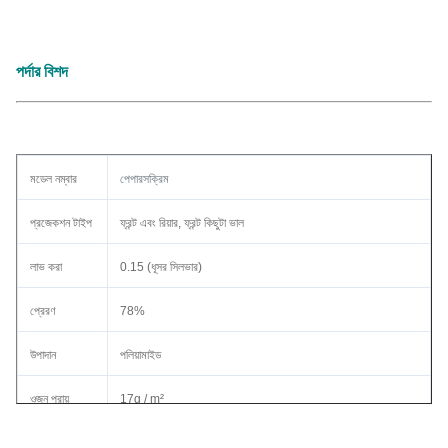
পর্দার বিশদ
মডেল নম্বার
পেপারসক্রিম
প্রজেকশন টাইপ
ফ্রন্ট এবং রিয়ার, ফ্রন্ট কিছুটা ভাল
লাভ করা
0.15 (ধূসর সিলভার)
প্রেরণ
78%
উপাদান
পলিয়ামাইড
ওজন প্রায়
17g / m²
জে
ওস্ট ফ্যাব্রিক / আইবলেটগুলির সাথে ফ্যাব্রিক / মোটরাইজড সিটসমে