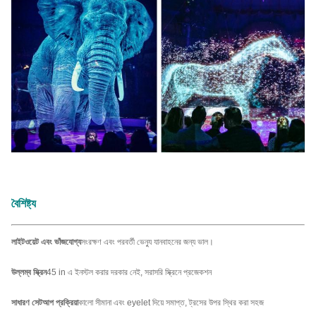
বৈশিষ্ট্য
লাইটওয়েট এবং ভাঁজযোগ্য
সংরক্ষণ এবং পরবর্তী ভেন্যু যানবাহনের জন্য ভাল।
উল্লম্ব স্ক্রিন
45 in এ ইনস্টল করার দরকার নেই, সরাসরি স্ক্রিনে প্রজেকশন
সাধারণ সেটআপ প্রক্রিয়া
কালো সীমানা এবং eyelet দিয়ে সমাপ্ত, ট্রসের উপর স্থির করা সহজ