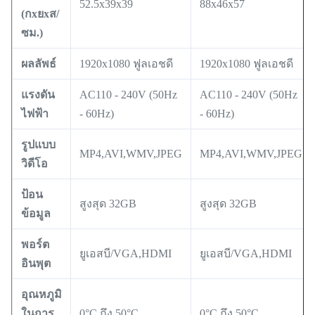
52.5x39x39
88x46x57
(กxยxส/
ซม.)
ผลลัพธ์
1920x1080 ฟูลเอชดี
1920x1080 ฟูลเอชดี
แรงดัน
AC110 - 240V (50Hz
AC110 - 240V (50Hz
ไฟฟ้า
- 60Hz)
- 60Hz)
รูปแบบ
MP4,AVI,WMV,JPEG
MP4,AVI,WMV,JPEG
วิดีโอ
ป้อน
สูงสุด 32GB
สูงสุด 32GB
ข้อมูล
พอร์ต
ยูเอสบี/VGA,HDMI
ยูเอสบี/VGA,HDMI
อินพุต
อุณหภูมิ
ในการ
0°C ถึง 50°C
0°C ถึง 50°C