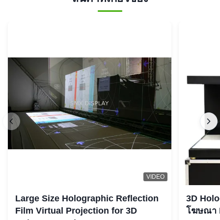
VIDEO
Large Size Holographic Reflection
3D Holog
Film Virtual Projection for 3D
โฆษณา L