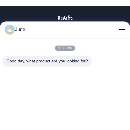
ลิงค์เร็ว
June
บ้าน
สินค้า
เกี่ยวกับเรา
9:50 PM
ทัวร์โรงงาน
Good day, what product are you looking for?
ควบคุมคุณภาพ
ติดต่อเรา
ขอใบเสนอราคา
Shenzhen SMX Display Technology Co.,Ltd
0086-13760256420
display@hologram3ddisplay.com