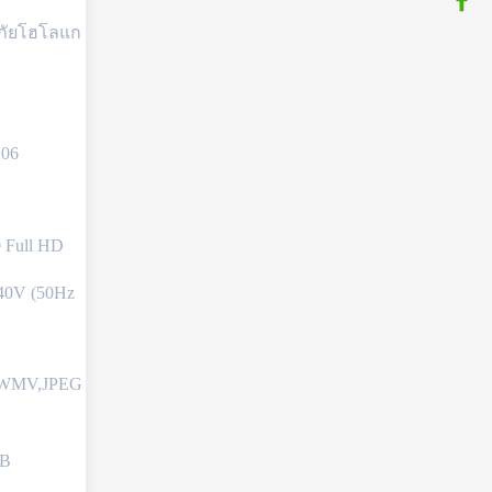
ภัยโฮโลแก
206
 Full HD
40V (50Hz
,WMV,JPEG
GB