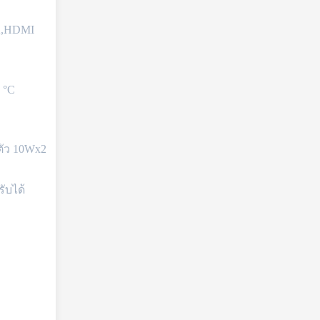
,HDMI
0 °C
ัว 10Wx2
ับได้