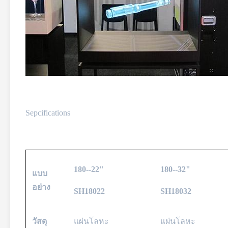
Sepcifications
180--22"
180--32"
แบบ
อย่าง
SH18022
SH18032
วัสดุ
แผ่นโลหะ
แผ่นโลหะ