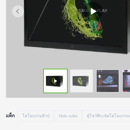
แท็ก
โฮโลแกรมคิวบ์
Holo cube
ตู้โชว์พีระมิดโฮโลแกรม