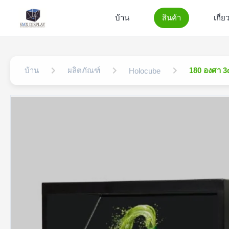
บ้าน
สินค้า
เกี่ย
บ้าน
ผลิตภัณฑ์
180 องศา 3
Holocube