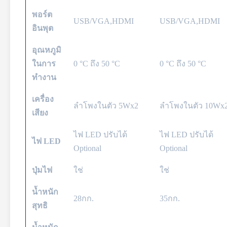
พอร์ต
USB/VGA,HDMI
USB/VGA,HDMI
อินพุต
อุณหภูมิ
ในการ
0 °C ถึง 50 °C
0 °C ถึง 50 °C
ทำงาน
เครื่อง
ลำโพงในตัว 5Wx2
ลำโพงในตัว 10Wx
เสียง
ไฟ LED ปรับได้
ไฟ LED ปรับได้
ไฟ LED
Optional
Optional
ปุ่มไฟ
ใช่
ใช่
น้ำหนัก
28กก.
35กก.
สุทธิ