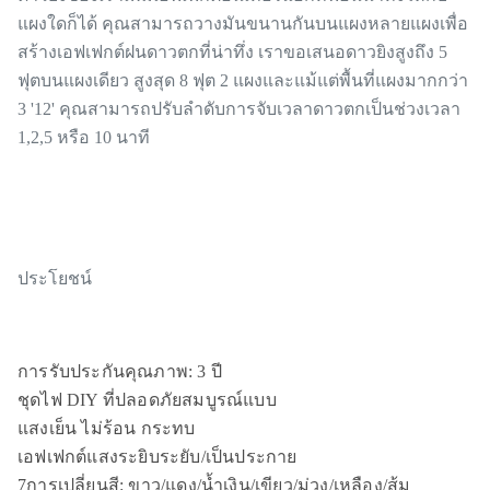
แผงใดก็ได้ คุณสามารถวางมันขนานกันบนแผงหลายแผงเพื่อ
สร้างเอฟเฟกต์ฝนดาวตกที่น่าทึ่ง เราขอเสนอดาวยิงสูงถึง 5
ฟุตบนแผงเดียว สูงสุด 8 ฟุต 2 แผงและแม้แต่พื้นที่แผงมากกว่า
3 '12' คุณสามารถปรับลำดับการจับเวลาดาวตกเป็นช่วงเวลา
1,2,5 หรือ 10 นาที
ประโยชน์
การรับประกันคุณภาพ: 3 ปี
ชุดไฟ DIY ที่ปลอดภัยสมบูรณ์แบบ
แสงเย็น ไม่ร้อน กระทบ
เอฟเฟกต์แสงระยิบระยับ/เป็นประกาย
7
การเปลี่ยนสี: ขาว/แดง/น้ำเงิน/เขียว/ม่วง/เหลือง
/ส้ม