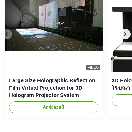
VIDEO
Large Size Holographic Reflection
3D Holog
Film Virtual Projection for 3D
โฆษณา L
Hologram Projector System
ติดต่อตอนนี้