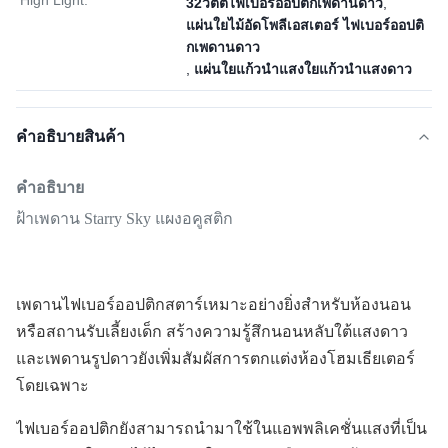
High Light:
32วัตต์ไฟเบอร์ออปติกเพดานดาว
,
แผ่นใยไม้อัดโพลีเอสเตอร์ ไฟเบอร์ออปติ
กเพดานดาว
,
แผ่นใยแก้วนำแสงใยแก้วนำแสงดาว
คําอธิบายสินค้า
คำอธิบาย
ฝ้าเพดาน Starry Sky แผงอคูสติก
เพดานไฟเบอร์ออปติกสตาร์เหมาะอย่างยิ่งสำหรับห้องนอน
หรือสถานรับเลี้ยงเด็ก สร้างความรู้สึกนอนหลับใต้แสงดาว
และเพดานรูปดาวยังเพิ่มสัมผัสการตกแต่งห้องโฮมเธียเตอร์
โดยเฉพาะ
ไฟเบอร์ออปติกยังสามารถนำมาใช้ในแอพพลิเคชั่นแสงที่เป็น