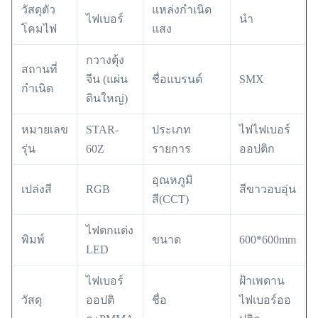
วัสดุตัว
แหล่งกำเนิด
ไฟเบอร์
นำ
โคมไฟ
แสง
กวางตุ้ง
สถานที่
จีน (แผ่น
ชื่อแบรนด์
SMX
กำเนิด
ดินใหญ่)
หมายเลข
STAR-
ประเภท
ไฟไฟเบอร์
รุ่น
60Z
รายการ
ออปติก
อุณหภูมิ
เปล่งสี
RGB
สีขาวอบอุ่น
สี(CCT)
ไฟตกแต่ง
พิมพ์
ขนาด
600*600mm
LED
ไฟเบอร์
ฝ้าเพดาน
วัสดุ
ออปติ
ชื่อ
ไฟเบอร์ออ