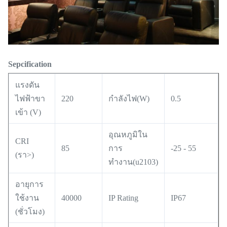
Sepcification
แรงดัน
ไฟฟ้าขา
220
กำลังไฟ(W)
0.5
เข้า (V)
อุณหภูมิใน
CRI
85
การ
-25 - 55
(รา>)
ทำงาน(u2103)
อายุการ
ใช้งาน
40000
IP Rating
IP67
(ชั่วโมง)