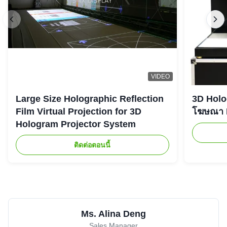
VIDEO
Large Size Holographic Reflection
3D Holog
Film Virtual Projection for 3D
โฆษณา L
Hologram Projector System
ติดต่อตอนนี้
Ms. Alina Deng
Sales Manager