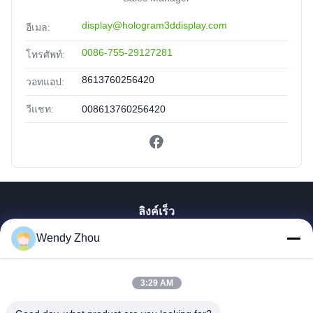
display@hologram3ddisplay.com
อีเมล:
0086-755-29127281
โทรศัพท์:
8613760256420
วอทแอป:
วีแชท:
008613760256420
ลิงค์เร็ว
Wendy Zhou
บ้าน
สินค้า
เกี่ยวกับเรา
3:29 AM
ทัวร์โรงงาน