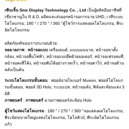
เซินเจิ้น Smx Display Technology Co. , Ltd
เป็นผู้ผลิตมืออาชีพที่
เชี่ยวชาญใน R & D, ผลิตและส่งออกหน้าจอการฉาย UHD, เวทีระบบ
โฮโลแกรม, 180 ° / 270 ° / 360 °ตู้โชว์การแสดงผลโฮโลแกรม, พีระ
มิดโฮโลแกรม
ผลิตภัณฑ์ของเราประกอบด้วย:
จอฉายภาพ
:
หน้าจอแบบ
เครื่องยนต์, แบบแมนนวล, หน้าจอขาตั้ง
กล้อง, หน้าจอพื้นไฟฟ้า, หน้าจอแบบยึดด้วยมอเตอร์, หน้าจอเฟรมคงที่,
หน้าจอคงที่โค้ง, หน้าจอพับได้อย่างรวดเร็ว, หน้าจอตาไก่, หน้าจอด้าน
หลังเป็นต้น
ระบบโฮโลแกรมขั้นตอน
: ฟอยล์อายไลเนอร์ Musion, ฟอยล์โฮโลแก
รมขั้นตอน, ฟอยล์ 3D Holo, ระบบเปล, หน้าจอเด้ง, ฟิล์มสะท้อนแสง 3
มิติ
ภาพยนตร์
:
ภาพยนตร์
ฉายภาพยนตร์สะท้อน Holo
ตู้โชว์แสดงโฮโลแกรม
: 180 ° / 270 ° / 360 °จอแสดงผลโฮโลแกรม,
พีระมิดขนาดใหญ่แสดงโฮโลแกรม, โฮโลคิวบ์, พีระมิดโฮโลแกรม
แก้ว