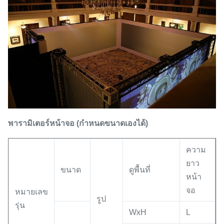
พารามิเตอร์หน้าจอ (กำหนดขนาดเองได้)
ความ
ยาว
ขนาด
ดูพื้นที่
หน้า
จอ
หมายเลข
รูป
รุ่น
WxH
L