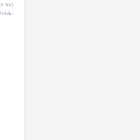
но под
ктивы