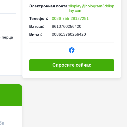
Электронная почта:
display@hologram3ddisp
lay.com
Телефон:
0086-755-29127281
Ватсап:
8613760256420
Вичат:
008613760256420
 перца
Спросите сейчас
бе