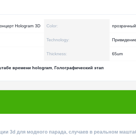
концерт Hologram 3D
Color:
прозрачный
Technology:
Привидение
Thickness:
65um
штабе времени hologram
,
Голографический этап
ции 3d для модного парада, случаев в реальном машта