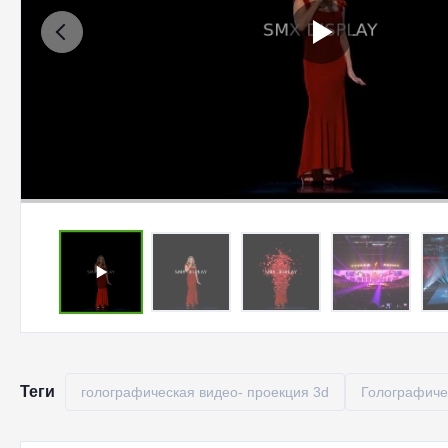
Теги
голографическая видео- проекция 3d
Голографиче