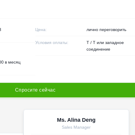
3
Цена:
лично переговорить
Условия оплаты:
T / T или западное
соединение
00 в месяц
С
п
р
о
с
и
т
е
с
е
й
ч
а
с
Ms. Alina Deng
Sales Manager