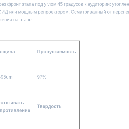
з фронт этапа под углом 45 градусов к аудитории; утопле
 СИД или мощным репроектором. Осматриванный от перспе
жения на этапе.
олщина
Пропускаемость
-95um
97%
отягивать
Твердость
противление