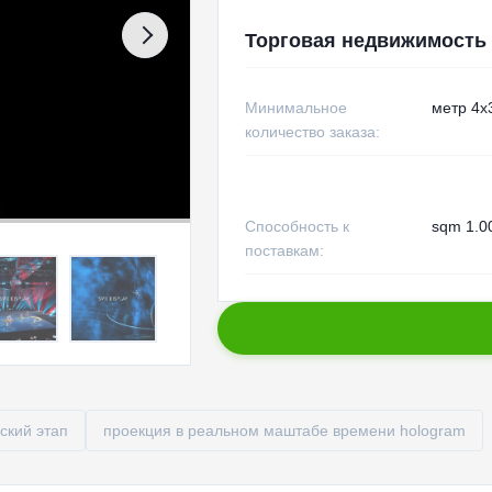
Торговая недвижимость
Минимальное
метр 4x
количество заказа:
Способность к
sqm 1.0
поставкам:
ский этап
проекция в реальном маштабе времени hologram