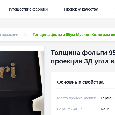
Путешествие фабрики
Проверка качества
а проекции
Толщина фольги 95ум Мусион Холограм сис
Толщина фольги 9
проекции 3Д угла в
Основные свойства
Место происхождения:
Герман
Сертификация:
RoHS