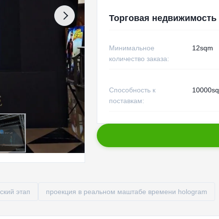
Торговая недвижимость
Минимальное
12sqm
количество заказа:
Способность к
10000sq
поставкам:
ский этап
проекция в реальном маштабе времени hologram