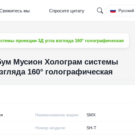
Свяжитесь мы
Спросите цитату
Русский
темы проекции 3Д угла взгляда 160° голографическая
5ум Мусион Холограм системы
згляда 160° голографическая
ия
Наименование марки:
SMX
Номер модели:
SH-T