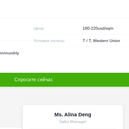
Цена:
180-220usd/sqm
Условия оплаты:
T / T, Western Union
m/monthly
С
п
р
о
с
и
т
е
с
е
й
ч
а
с
Ms. Alina Deng
Sales Manager