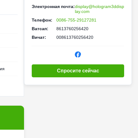
Электронная почта:
display@hologram3ddisp
lay.com
Телефон:
0086-755-29127281
Ватсап:
8613760256420
Вичат:
008613760256420
ния
Спросите сейчас