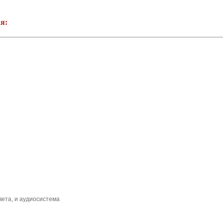
я:
вета, и аудиосистема