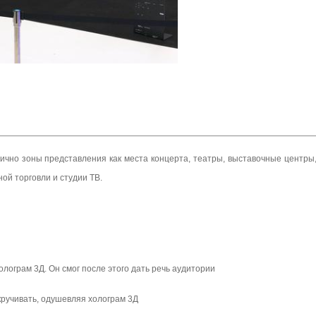
лично зоны представления как места концерта, театры, выставочные центры
й торговли и студии ТВ.
лограм 3Д. Он смог после этого дать речь аудитории
кручивать, одушевляя холограм 3Д