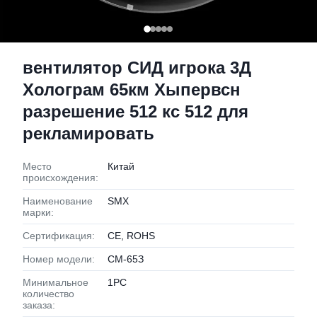
вентилятор СИД игрока 3Д
Холограм 65км Хыпервсн
разрешение 512 кс 512 для
рекламировать
Место
Китай
происхождения:
Наименование
SMX
марки:
Сертификация:
CE, ROHS
Номер модели:
СМ-65З
Минимальное
1PC
количество
заказа: