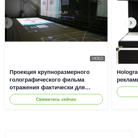
VIDEO
Проекция крупноразмерного
Hologr
голографического фильма
рекламы
отражения фактически для
системы репроектора Hologram
Свяжитесь сейчас
3D