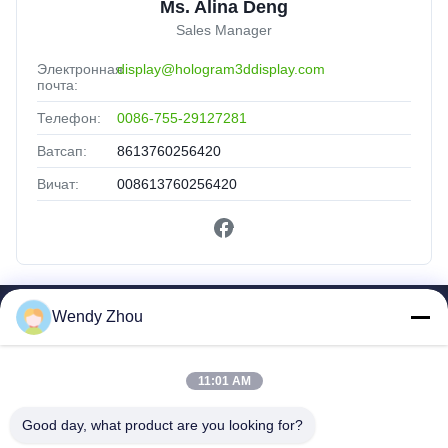
Ms. Alina Deng
Sales Manager
Электронная
display@hologram3ddisplay.com
почта:
Телефон:
0086-755-29127281
Ватсап:
8613760256420
Вичат:
008613760256420
Wendy Zhou
Быстрые Ссылки
Дом
11:01 AM
Продукты
О Нас
Good day, what product are you looking for?
Путешествие Фабрики