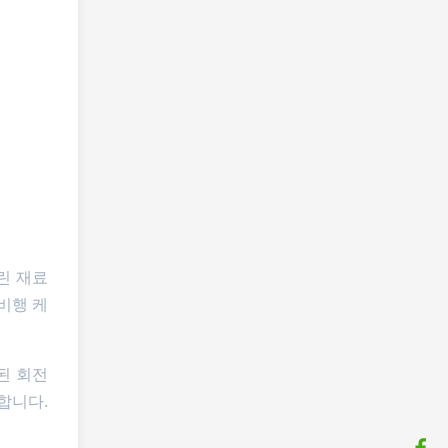
린 재료
비행 케
된 회전
합니다.