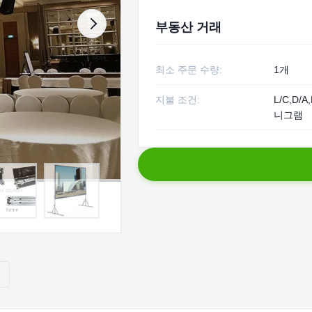
부동산 거래
최소 주문 수량:
1개
지불 조건:
L/C,D/A,
니그램