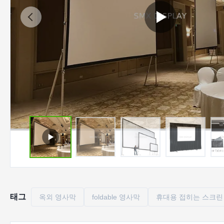
태그
옥외 영사막
foldable 영사막
휴대용 접히는 스크린