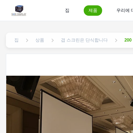
집
제품
우리에 
집
상품
겹 스크린은 단식합니다
20