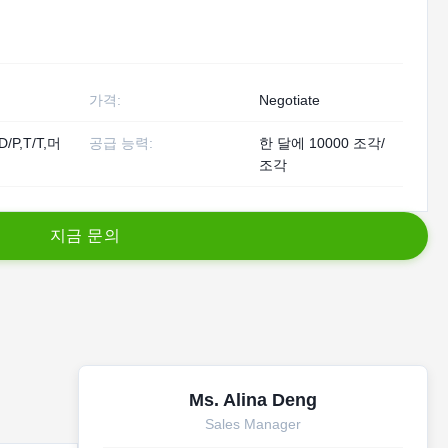
가격:
Negotiate
D/P,T/T,머
공급 능력:
한 달에 10000 조각/
조각
지
금
문
의
Ms. Alina Deng
Sales Manager