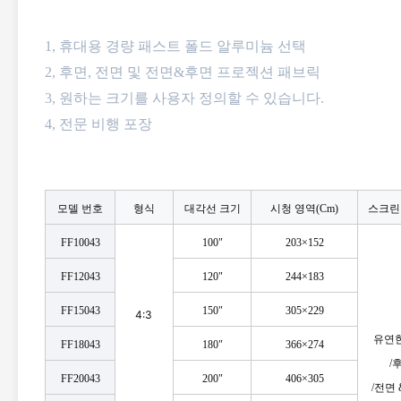
1, 휴대용 경량 패스트 폴드 알루미늄 선택
2, 후면, 전면 및 전면&후면 프로젝션 패브릭
3, 원하는 크기를 사용자 정의할 수 있습니다.
4, 전문 비행 포장
형식
모델 번호
대각선 크기
시청 영역(Cm)
스크린
FF10043
100"
203×152
FF12043
120"
244×183
FF15043
150"
305×229
4:3
유연한
FF18043
180"
366×274
/
FF20043
200"
406×305
/
전면 