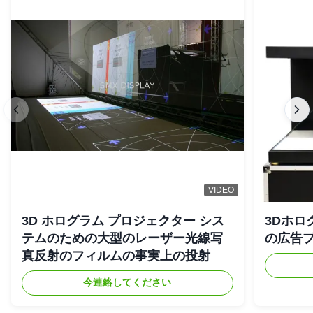
VIDEO
3D ホログラム プロジェクター シス
3Dホロ
テムのための大型のレーザー光線写
の広告
真反射のフィルムの事実上の投射
今連絡してください