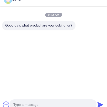
家
プロダクト
9:42 AM
私達について
Good day, what product are you looking for?
工場旅行
品質管理
私達に連絡しなさい
引用を要求しなさい
Shenzhen SMX Display Technology Co.,Ltd
0086-13760256420
display@hologram3ddisplay.com
Follow Us
© 2026 Shenzhen SMX Display Technology Co.,Ltd. All Rights Reserved.