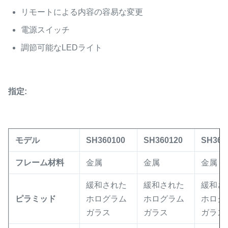
リモートによる内容の容易な変更
電源スイッチ
調節可能なLEDライト
指定:
モデル
SH360100
SH360120
SH360
フレーム材料
金属
金属
金属
緩和された
緩和された
緩和さ
ピラミッド
ホログラム
ホログラム
ホログ
ガラス
ガラス
ガラス