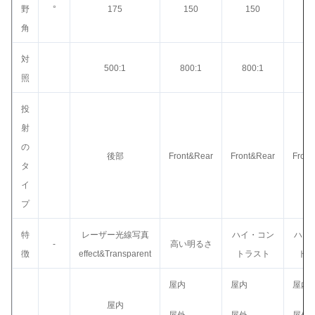
野
°
175
150
150
1
角
対
500:1
800:1
800:1
80
照
投
射
の
後部
Front&Rear
Front&Rear
Front
タ
イ
プ
特
レーザー光線写真
ハイ・コン
ハイ
-
高い明るさ
徴
effect&Transparent
トラスト
トラ
屋内
屋内
屋内
屋内