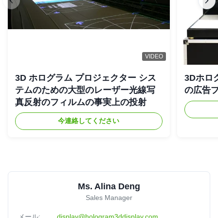
VIDEO
3D ホログラム プロジェクター シス
3Dホロ
テムのための大型のレーザー光線写
の広告
真反射のフィルムの事実上の投射
今連絡してください
Ms. Alina Deng
Sales Manager
メール:
display@hologram3ddisplay.com