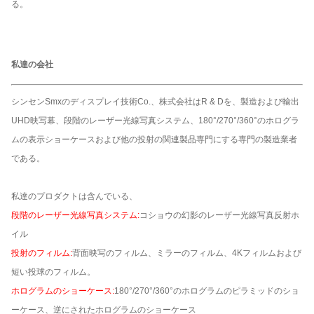
る。
私達の会社
シンセンSmxのディスプレイ技術Co.、株式会社はR & Dを、製造および輸出
UHD映写幕、段階のレーザー光線写真システム、180°/270°/360°のホログラ
ムの表示ショーケースおよび他の投射の関連製品専門にする専門の製造業者
である。
私達のプロダクトは含んでいる、
段階のレーザー光線写真システム:
コショウの幻影のレーザー光線写真反射ホ
イル
投射のフィルム:
背面映写のフィルム、ミラーのフィルム、4Kフィルムおよび
短い投球のフィルム。
ホログラムのショーケース:
180°/270°/360°のホログラムのピラミッドのショ
ーケース、逆にされたホログラムのショーケース