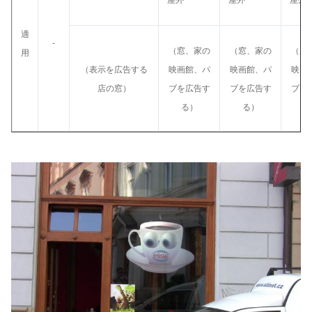
屋外
屋外
屋外
適
-
（窓、家の
（窓、家の
（窓
用
（表示を広告する
映画館、パ
映画館、パ
映画
店の窓）
ブを広告す
ブを広告す
ブを
る）
る）
る