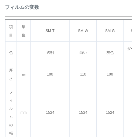
フィルムの変数
項
単
SM-T
SM-W
SM-G
SM
目
位
ダーク
色
透明
白い
灰色
厚
㎛
100
110
100
1
さ
フ
ィ
ル
mm
1524
1524
1524
15
ム
の
幅