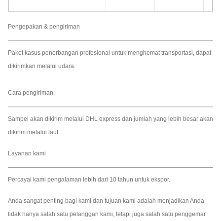
Pengepakan & pengiriman
AC110 -
AC110 -
AC110 -
Tegangan
AC1
240V
240V
240V
Paket kasus penerbangan profesional untuk menghemat transportasi, dapat
dikirimkan melalui udara.
MP4, AVI,
MP4, AVI,
MP4, AVI,
MP4,
Format video
WMV
WMV
WMV
WM
Cara pengiriman:
Memasukkan
8GB U-Disk
8GB U-Disk
8GB U-Disk
8GB
Sampel akan dikirim melalui DHL express dan jumlah yang lebih besar akan
dikirim melalui laut.
USB / VGA,
USB / VGA,
USB / VGA,
USB
Port Input
Layanan kami
HDMI
HDM
HDMI
HD
Percayai kami pengalaman lebih dari 10 tahun untuk ekspor.
0 ° C hingga
0 ° C hingga
0 ° C hingga
0 ° 
Suhu kerja
50 ° C
50 ° C
50 ° C
50 °
Anda sangat penting bagi kami dan tujuan kami adalah menjadikan Anda
tidak hanya salah satu pelanggan kami, tetapi juga salah satu penggemar