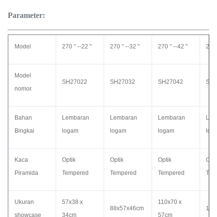
Parameter:
Model
270 ° --22 "
270 ° --32 "
270 ° --42 "
270 
Model
SH27022
SH27032
SH27042
SH2
nomor.
Bahan
Lembaran
Lembaran
Lembaran
Lem
Bingkai
logam
logam
logam
log
Kaca
Optik
Optik
Optik
Opti
Piramida
Tempered
Tempered
Tempered
Tem
Ukuran
57x38 x
110x70 x
88x57x46cm
131
showcase
34cm
57cm