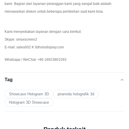
kami.
Bagian dari layanan pelanggan kami yang sangat baik adalah
Speaker
Speaker
Speaker
Spe
Audio
menawarkan diskon untuk beberapa pembelian saat kami bisa.
10Wx2
10Wx2
10Wx2
15W
Resulution
1920x1080
1920x1080
1920x1080
192
Kami menyediakan layanan dengan cara berikut:
Skype: smaxscreen2
Kasus
Kasus
Kasus
Kas
E-mail: sales002 # 3dholodisplay.com
Paket
penerbangan
penerbangan
penerbangan
pen
Whatsapp / WeChat: +86 18923801593
Tag
Showcase Hologram 3D
piramida holografik 3d
Hologram 3D Showcase