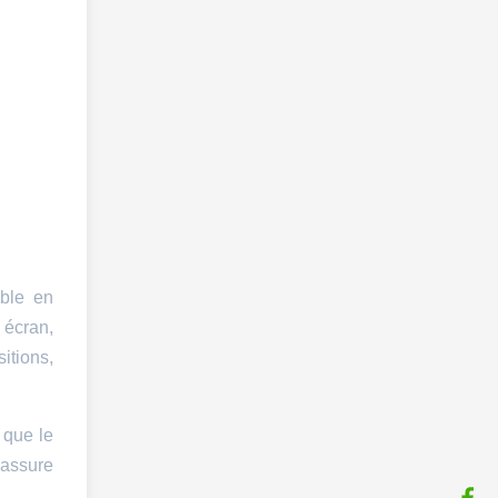
able en
 écran,
itions,
s que le
 assure