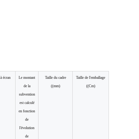
 à écran
Le montant
Taille du cadre
Taille de l'emballage
de la
((mm)
((Cm)
subvention
est calculé
en fonction
de
l'évolution
de