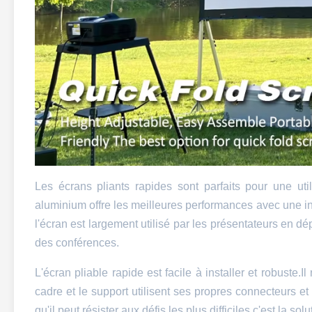
Les écrans pliants rapides sont parfaits pour une uti
aluminium offre les meilleures performances avec une ins
l'écran est largement utilisé par les présentateurs en d
des conférences.
L'écran pliable rapide est facile à installer et robuste.I
cadre et le support utilisent ses propres connecteurs 
qu'il peut résister aux défis les plus difficiles.c'est la 