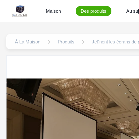
Maison
Des produits
Au suj
À La Maison
Produits
Jeûnent les écrans de p