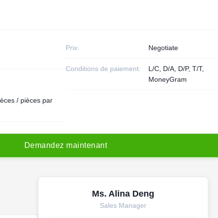
Prix:
Negotiate
Conditions de paiement:
L/C, D/A, D/P, T/T,
MoneyGram
èces / pièces par
D
e
m
a
n
d
e
z
m
a
i
n
t
e
n
a
n
t
Ms. Alina Deng
Sales Manager