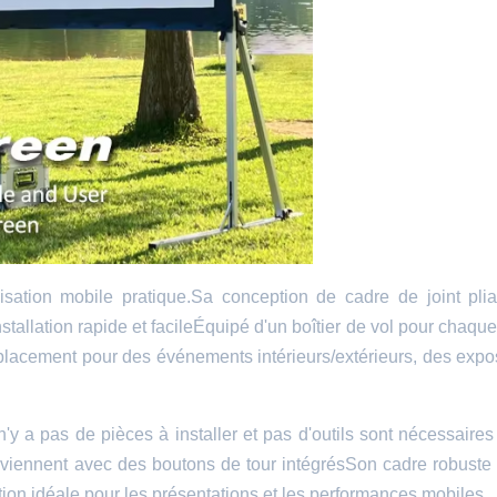
lisation mobile pratique.Sa conception de cadre de joint pli
tallation rapide et facileÉquipé d'un boîtier de vol pour chaque
éplacement pour des événements intérieurs/extérieurs, des expos
l n'y a pas de pièces à installer et pas d'outils sont nécessaire
et viennent avec des boutons de tour intégrésSon cadre robuste
solution idéale pour les présentations et les performances mobiles.