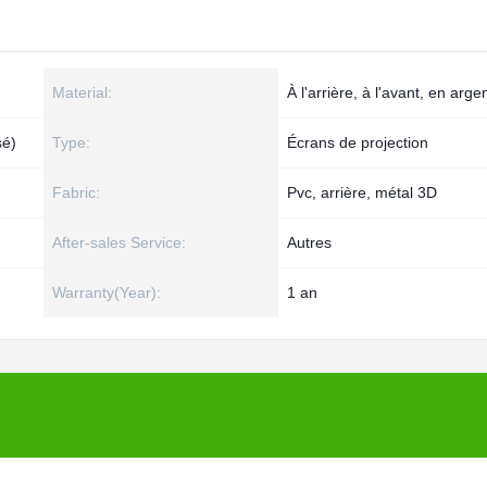
Material:
À l'arrière, à l'avant, en arge
sé)
Type:
Écrans de projection
Fabric:
Pvc, arrière, métal 3D
After-sales Service:
Autres
Warranty(Year):
1 an