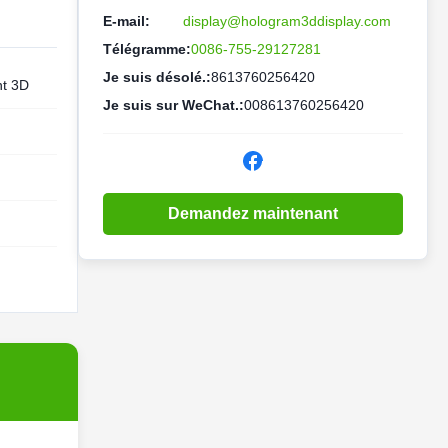
E-mail:
display@hologram3ddisplay.com
Télégramme:
0086-755-29127281
Je suis désolé.:
8613760256420
nt 3D
Je suis sur WeChat.:
008613760256420
Demandez maintenant