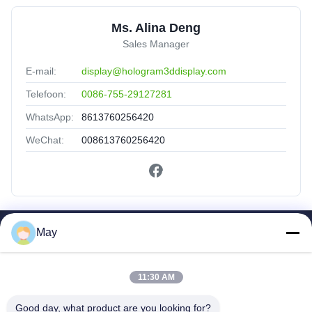
Ms. Alina Deng
Sales Manager
E-mail:
display@hologram3ddisplay.com
Telefoon:
0086-755-29127281
WhatsApp:
8613760256420
WeChat:
008613760256420
May
Snelkoppelingen
Huis
Producten
11:30 AM
Ongeveer Ons
Good day, what product are you looking for?