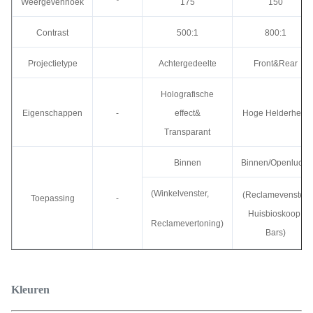
Weergevenhoek
°
175
150
Contrast
500:1
800:1
Projectietype
Achtergedeelte
Front&Rear
Holografische
Eigenschappen
-
effect&
Hoge Helderheid
Transparant
Binnen
Binnen/Openlucht
(Winkelvenster,
(Reclamevenster,
Toepassing
-
Huisbioskoop,
Reclamevertoning)
Bars)
Kleuren