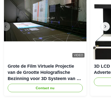
VIDEO
Grote de Film Virtuele Projectie
3D LCD 
van de Grootte Holografische
Adverte
Bezinning voor 3D Systeem van de
Hologramprojector
Contact nu