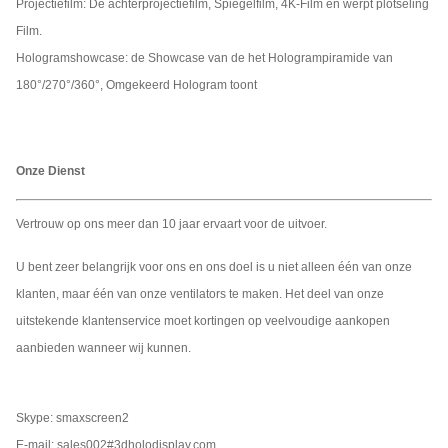
Projectiefilm: De achterprojectiefilm, Spiegelfilm, 4K-Film en werpt plotseling
Film.
Hologramshowcase: de Showcase van de het Hologrampiramide van
180°/270°/360°, Omgekeerd Hologram toont
Onze Dienst
Vertrouw op ons meer dan 10 jaar ervaart voor de uitvoer.
U bent zeer belangrijk voor ons en ons doel is u niet alleen één van onze
klanten, maar één van onze ventilators te maken. Het deel van onze
uitstekende klantenservice moet kortingen op veelvoudige aankopen
aanbieden wanneer wij kunnen.
Skype: smaxscreen2
E-mail: sales002#3dholodisplay.com